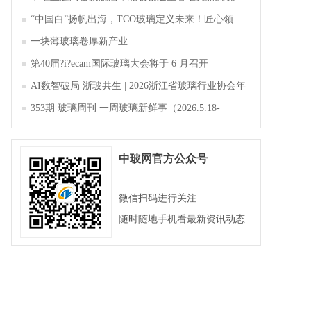
“中国白”扬帆出海，TCO玻璃定义未来！匠心领
航，淄博新材料产业聚势成峰
一块薄玻璃卷厚新产业
第40届?i?ecam国际玻璃大会将于 6 月召开
AI数智破局 浙玻共生 | 2026浙江省玻璃行业协会年
会暨第四届四次会员大会成功举办
353期 玻璃周刊 一周玻璃新鲜事（2026.5.18-
2026.5.23）
中玻网官方公众号
微信扫码进行关注
随时随地手机看最新资讯动态