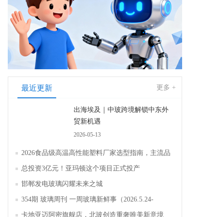
最近更新
更多 +
出海埃及｜中玻跨境解锁中东外
贸新机遇
2026-05-13
2026食品级高温高性能塑料厂家选型指南，主流品
牌全面解析评测
总投资3亿元！亚玛顿这个项目正式投产
邯郸发电玻璃闪耀未来之城
354期 玻璃周刊 一周玻璃新鲜事（2026.5.24-
2026.5.30）
卡地亚迈阿密旗舰店，北玻创造重奢唯美新意境