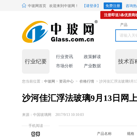
中玻网首页
欢迎来到中玻网！
【请登录】
免费注册
咨询热线
注册即送3条优质商
产品
行业资讯
政策解读
行业纪要
技术百
市场分析
产业数据
您当前位置：
中玻网
>
资讯中心
>
价格行情
> 沙河佳汇浮法玻璃9月1
沙河佳汇浮法玻璃9月13日网
来源：中国玻璃网
2017/9/13 10:10:03
手机阅读
产品名称
规格