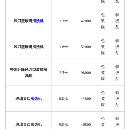
膜
品
包
特
风刀型玻璃
清洗机
1.2米
42000
装
级
膜
品
包
特
风刀型玻璃清洗机
1.6米
52000
装
级
膜
品
包
特
整体升降风刀型玻璃清
2.5米
98000
装
级
洗机
膜
品
包
特
玻璃直边
磨边机
8磨头
44800
装
级
膜
品
包
特
玻璃直边磨边机
9磨头
46800
装
级