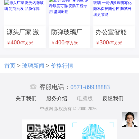
玻璃
防火玻璃 消
防通道安全
玻璃隔断
源头厂家 激
防弹玻璃厂
办公室智能
400
400
300
光内雕玻璃
家供应 多种
调光雾化玻
￥
/平方米
￥
/平方米
￥
/平方米
定制批发 品
厚度可选 安
璃 一键切换
质保障
防工程专用
透明雾化 隐
>
>
首页
玻璃新闻
价格行情
坚固耐用
私保护随心

控 防紫外线
客服电话：
0571-89938883
更节能
关于我们
服务介绍
电脑版
反馈我们
中玻网 版权所有 © 2000-2026