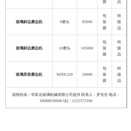
膜
品
包
特
玻璃斜边磨边机
9磨头
95000
装
级
膜
品
包
特
玻璃斜边磨边机
10磨头
105000
装
级
膜
品
包
特
玻璃异形磨边机
WFD1320
20000
装
级
膜
品
该报价由：华富达玻璃机械有限公司提供 联系人：罗先生 电话：
18088830940 QQ：1225372100