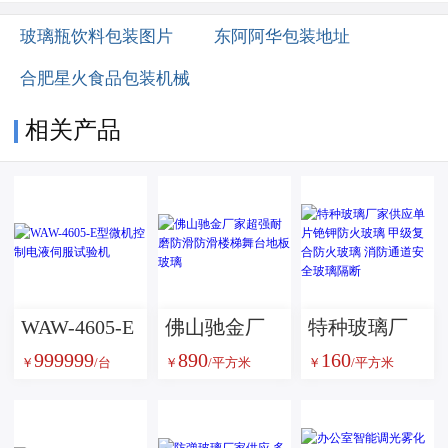
玻璃瓶饮料包装图片
东阿阿华包装地址
合肥星火食品包装机械
相关产品
WAW-4605-E
佛山驰金厂
特种玻璃厂
999999
890
160
型微机控制
家超强耐磨
家供应单片
￥
/台
￥
/平方米
￥
/平方米
电液伺服试
防滑防滑楼
铯钾防火玻
验机
梯舞台地板
璃 甲级复合