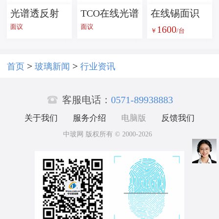
光谱透反射
TCO在线光谱
在线锡面识
面议
面议
1600
比在线测量
雾度测量系
别仪 TS1600
￥
/台
系统CTR
统MGSH
>
>
首页
玻璃新闻
行业资讯

客服电话：
0571-89938883
关于我们
服务介绍
电脑版
反馈我们
中玻网 版权所有 © 2000-2026