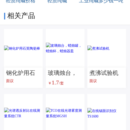
轻质纯碱价格
轻质纯碱
工业纯碱多少钱一吨
相关产品
钢化炉用石
玻璃烛台，
煮沸试验机
面议
面议
1.7
英陶瓷棒
蜡烛罐，蜡
￥
/套
烛杯，蜡烛
器皿