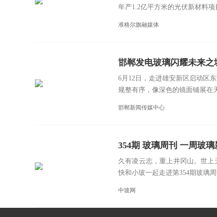
年产1.2亿平方米的光伏新材料项目
准格尔旗融媒体
邯郸发电玻璃闪耀未来之
6月12日，走进雄安新区启动区
规整有序，像深色的镜面铺展在天
邯郸新闻传媒中心
354期 玻璃周刊 一周玻璃新鲜事
久有凌云志，重上井冈山。世上
快和小玻一起走进第354期玻璃周刊
中玻网