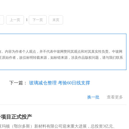
页
上一页
1
下一页
末页
所有。内容为作者个人观点，并不代表中玻网赞同其观点和对其真实性负责。中玻网
正原始作者，故仅标明转载来源，如标错来源，涉及作品版权问题，请与我们联系
下一篇：
玻璃减仓整理 考验60日线支撑
换一批
查看更多
个项目正式投产
亚玛顿（鄂尔多斯）新材料有限公司迎来重大进展，总投资3亿元、