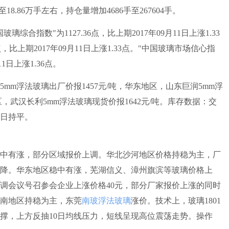
18.86万手左右，持仓量增加4686手至267604手。
璃综合指数"为1127.36点，比上期2017年09月11日上涨1.33
点，比上期2017年09月11日上涨1.33点。"中国玻璃市场信心指
11日上涨1.36点。
浮法玻璃出厂价报1457元/吨，华东地区，山东巨润5mm浮
区，武汉长利5mm浮法玻璃现货价报1642元/吨。库存数据：交
易日持平。
中有涨，部分区域报价上调。华北沙河地区价格持稳为主，厂
降。华东地区稳中有涨，芜湖信义、漳州旗滨等玻璃价格上
调会议号召参会企业上涨价格40元，部分厂家报价上涨的同时
南地区持稳为主，东莞
南玻
浮法玻璃
涨价。技术上，玻璃1801
支撑，上方反抽10日均线压力，短线呈现高位震荡走势。操作