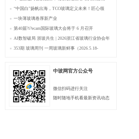
“中国白”扬帆出海，TCO玻璃定义未来！匠心领
航，淄博新材料产业聚势成峰
一块薄玻璃卷厚新产业
第40届?i?ecam国际玻璃大会将于 6 月召开
AI数智破局 浙玻共生 | 2026浙江省玻璃行业协会年
会暨第四届四次会员大会成功举办
353期 玻璃周刊 一周玻璃新鲜事（2026.5.18-
2026.5.23）
中玻网官方公众号
微信扫码进行关注
随时随地手机看最新资讯动态