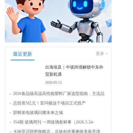
最近更新
更多 +
出海埃及｜中玻跨境解锁中东外
贸新机遇
2026-05-13
2026食品级高温高性能塑料厂家选型指南，主流品
牌全面解析评测
总投资3亿元！亚玛顿这个项目正式投产
邯郸发电玻璃闪耀未来之城
354期 玻璃周刊 一周玻璃新鲜事（2026.5.24-
2026.5.30）
卡地亚迈阿密旗舰店，北玻创造重奢唯美新意境