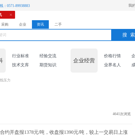
我
：0571-89938883
机
采购
企业
资讯
二手
搜
行业标准
经验交流
价格行情
科
企业经营
技术文库
期货知识
业界名人
日线压力
4641次浏览
合约开盘报1378元/吨，收盘报1390元/吨，较上一交易日上涨