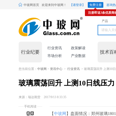
中玻网首页
欢迎来到中玻网！
【请登录】
免费注册
咨询热线
注册即送3条优质商
产品
行业资讯
政策解读
行业纪要
技术百
市场分析
产业数据
您当前位置：
中玻网
>
资讯中心
>
行业资讯
> 玻璃震荡回升 上测10
玻璃震荡回升 上测10日线压力
来源：瑞达期货
2017/9/13 8:33:35
手机阅读
【
中玻网
】盘面情况：郑州玻璃1801