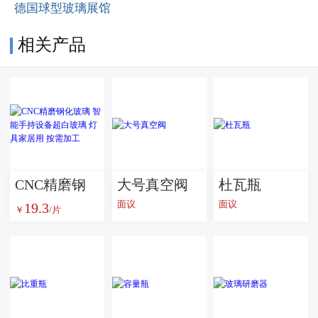
德国球型玻璃展馆
相关产品
CNC精磨钢
大号真空阀
杜瓦瓶
面议
面议
19.3
化玻璃 智能
￥
/片
手持设备超
白玻璃 灯具
家居用 按需
加工