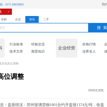
我
：0571-89938883
机
采购
企业
资讯
二手
搜
行业标准
经验交流
价格行情
科
企业经营
技术文库
期货知识
业界名人
短线呈现高位调整
现高位调整
28668次浏览
息：盘面情况：郑州玻璃货物1801合约开盘报1374元/吨，收盘