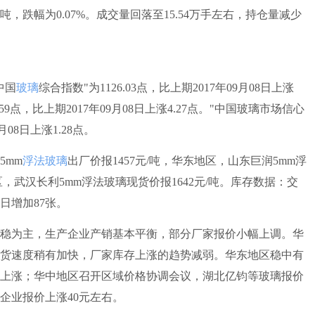
/吨，跌幅为0.07%。成交量回落至15.54万手左右，持仓量减少
中国
玻璃
综合指数"为1126.03点，比上期2017年09月08日上涨
.59点，比上期2017年09月08日上涨4.27点。"中国玻璃市场信心
9月08日上涨1.28点。
mm
浮法玻璃
出厂价报1457元/吨，华东地区，山东巨润5mm浮
区，武汉长利5mm浮法玻璃现货价报1642元/吨。库存数据：交
日增加87张。
为主，生产企业产销基本平衡，部分厂家报价小幅上调。华
货速度稍有加快，厂家库存上涨的趋势减弱。华东地区稳中有
上涨；华中地区召开区域价格协调会议，湖北亿钧等玻璃报价
企业报价上涨40元左右。