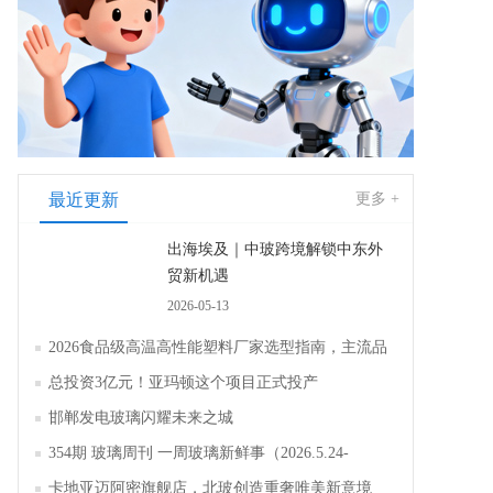
最近更新
更多 +
出海埃及｜中玻跨境解锁中东外
贸新机遇
2026-05-13
2026食品级高温高性能塑料厂家选型指南，主流品
牌全面解析评测
总投资3亿元！亚玛顿这个项目正式投产
邯郸发电玻璃闪耀未来之城
354期 玻璃周刊 一周玻璃新鲜事（2026.5.24-
2026.5.30）
卡地亚迈阿密旗舰店，北玻创造重奢唯美新意境