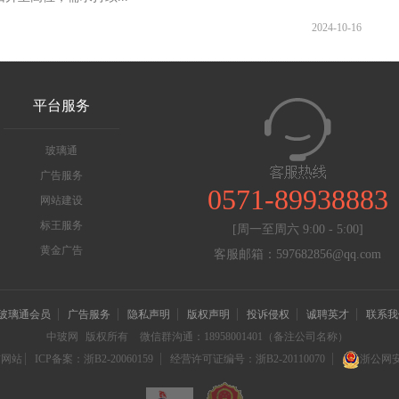
2024-10-16
平台服务
玻璃通
广告服务
0571-89938883
网站建设
标王服务
[周一至周六 9:00 - 5:00]
黄金广告
客服邮箱：597682856@qq.com
玻璃通会员
广告服务
隐私声明
版权声明
投诉侵权
诚聘英才
联系我
中玻网
版权所有
微信群沟通：18958001401（备注公司名称）
信网站
ICP备案：浙B2-20060159
经营许可证编号：浙B2-20110070
浙公网安备