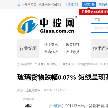
中玻网首页
欢迎来到中玻网！
【请登录】
免费注册
咨询热线
注册即送3条优质商
产品
行业资讯
政策解读
行业纪要
技术百
市场分析
产业数据
您当前位置：
中玻网
>
资讯中心
>
期货知识
> 玻璃货物跌幅0.07% 
玻璃货物跌幅0.07% 短线呈
来源：金投期货网
2017/9/12 15:40:43
手机阅读
【
中玻网
】09月12日讯，货物较新消