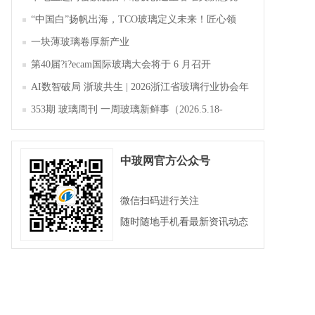
“中国白”扬帆出海，TCO玻璃定义未来！匠心领
航，淄博新材料产业聚势成峰
一块薄玻璃卷厚新产业
第40届?i?ecam国际玻璃大会将于 6 月召开
AI数智破局 浙玻共生 | 2026浙江省玻璃行业协会年
会暨第四届四次会员大会成功举办
353期 玻璃周刊 一周玻璃新鲜事（2026.5.18-
2026.5.23）
中玻网官方公众号
微信扫码进行关注
随时随地手机看最新资讯动态