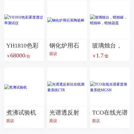
YH1810色彩
钢化炉用石
玻璃烛台，
面议
68000
1.7
雾度透过率
英陶瓷棒
蜡烛罐，蜡
￥
/台
￥
/套
测试仪
烛杯，蜡烛
器皿
煮沸试验机
光谱透反射
TCO在线光谱
面议
面议
面议
比在线测量
雾度测量系
系统CTR
统MGSH