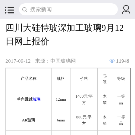


四川大硅特玻深加工玻璃9月12
日网上报价

2017-09-12
来源：中国玻璃网
11949
包
产品名称
规格
价格
等级
装
1400元/平
木
一等
单向透过
玻璃
12mm
方
箱
品
880元/平
木
一等
AR玻璃
6mm
方
箱
品