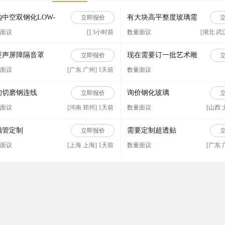
购中空双钢化LOW-
有大块高平整度玻璃需
立即报价
玻璃
求
面议
[] 3小时前
数量面议
[湖北 武
要声屏障隔音罩
现在需要订一批艺术雕
立即报价
刻玻璃
面议
[广东 广州] 1天前
数量面议
询切磨钢连线
询价钢化玻璃
立即报价
面议
[河南 郑州] 1天前
数量面议
[山西 
璃管定制
需要定制超透贴
立即报价
面议
[上海 上海] 1天前
数量面议
[广东 