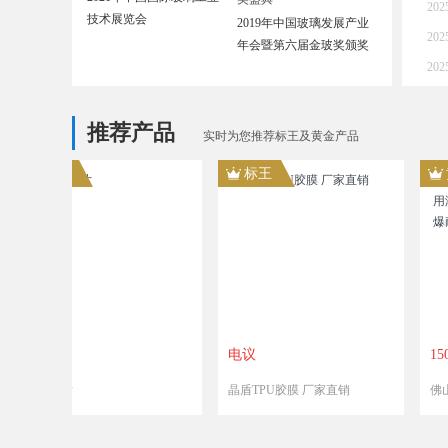
20
技术展览会
2019年中国玻璃发展产业
2
年会暨第六届金玻奖颁奖
盛典
2
推荐产品
实时为您推荐标王及黄金产品
标王
黄金
电议
150.00元/平方米
晶盾TPU胶膜 厂家直销
佛山 夹胶钢化玻璃定制 家用淋
浴隔断 / 楼梯踏板 防滑防爆耐