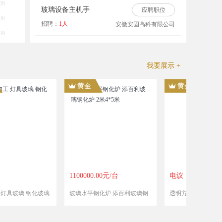
09
玻璃设备主机手
应聘职位
06
招聘：
1人
安徽安固高科有限公司
09
我要展示 +
黄金
黄金
黄金
1100000.00元/台
电议
电议
玻璃水平钢化炉 添百利玻璃钢
透明方格夹丝玻璃
玻璃机械
化炉 2米4*5米