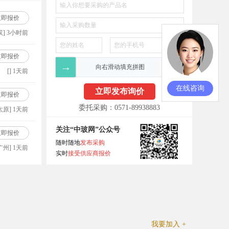
立即报价
汉] 3小时前
立即报价
→
向右滑动填充拼图
[] 1天前
在线咨询
立即报价
委托采购：0571-89938883
太原] 1天前
关注“中玻网”公众号
立即报价
随时随地
发布采购
广州] 1天前
实时
接受供应商报价
我要加入 +