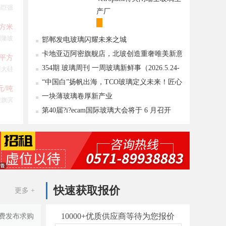
南巨强
产厂
平方米
圳隆玻
邯郸发电玻璃闪耀未来之城
卡地亚迈阿密旗舰店，北玻创造重奢唯美新意
/平方
境
354期 玻璃周刊 一周玻璃新鲜事（2026.5.24-
川大硅
2026.5.30）
“中国白”扬帆出海，TCO玻璃定义未来！匠心
0元/吨
领航，淄博新材料产业聚势成峰
一块薄玻璃卷厚新产业
陵旗滨
第40届?i?ecam国际玻璃大会将于 6 月召开
快速获取报价
更多 +
10000+优质供应商等待为您报价
费发布求购