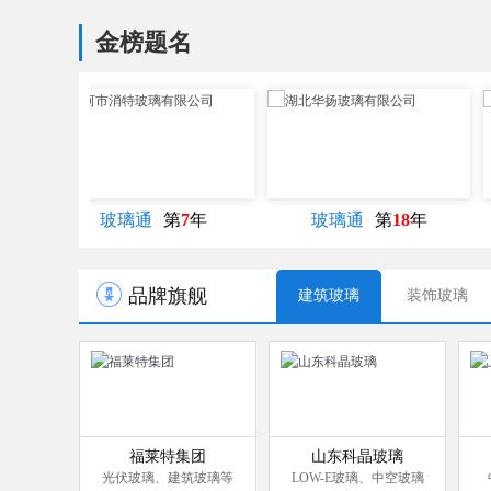
高温
金榜题名
第
7
年
玻璃通
第
18
年
玻璃通
第
18
年
品牌旗舰
建筑玻璃
装饰玻璃
福莱特集团
山东科晶玻璃
光伏玻璃、建筑玻璃等
LOW-E玻璃、中空玻璃