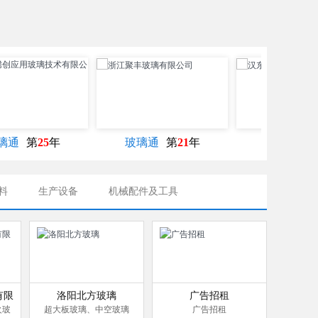
玻璃通
第
21
年
玻璃通
第
8
年
玻璃
料
生产设备
机械配件及工具
有限
洛阳北方玻璃
广告招租
火玻
超大板玻璃、中空玻璃
广告招租