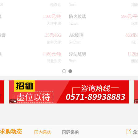
00
翰森达
5mm
湖
璃
1160元/吨
防火玻璃
590元/
天津中玻
12mm
深
砂膏
35元/KG
AR玻璃
880元
豫科光学
5-12mm
四
1
2
3
4
璃
1180元/吨
浮法玻璃
112
河北润安
5mm
醴
求购动态
免
国内采购
国际采购