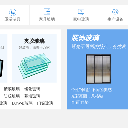
卫浴洁具
家具玻璃
家电玻璃
生产设备
装饰玻璃
夹胶玻璃
透光不透明的特点，有优良
隔烟
好玻璃，温暖千万家
的装饰效果
镀膜玻璃
钢化玻璃
个性"创意" 不同的美感
防眩玻璃
幕墙玻璃
光彩亮丽，风格独
查看详情>
玻璃
LOW-E玻璃
门窗玻璃