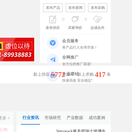
发布产品
发布新闻
发布采购
发布供应
买家询价
达成合作
会员服务
将产品打入全球市场！
全网推广
全方位的推广渠道!
5772
417
企业建站
新上供应
条
新上求购
条
快速高效 安全稳定!
行业资讯
市场研究
产业数据
成功案例
更多 +
0元/吨
Vetropack将关闭瑞士玻璃生