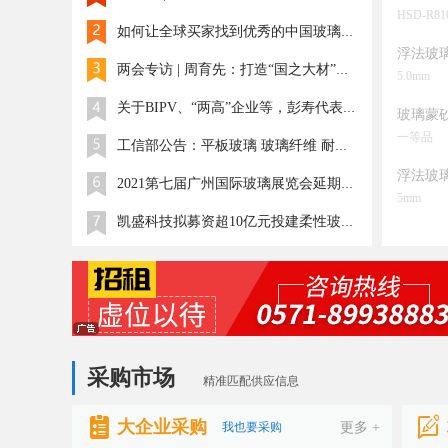
HSD-R81
如何让全球买家找到优秀的中国玻璃供应商？
浮法玻
两会专访 | 周育先：打造“国之大材”，坚持战略理性和经济理性
5.0mm
关于BIPV、“两高”企业等，彭寿代表提出如下建议
玻璃蒙
一等品
工信部公告：平板玻璃 玻璃纤维 耐火材料行业生产线名单公告
浮法玻
2021第七届广州国际玻璃展览会延期至2022年8月5-7日举办
5mm
凯盛科技拟募资超10亿元投建柔性玻璃二期
采购市场
精准匹配供应信息
大企业采购
我也要采购
更多 +