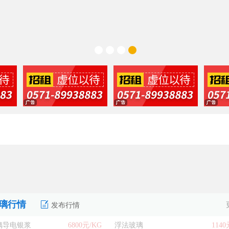
！
结构设计》
！
璃行情
发布行情
结构设计》
璃导电银浆
6800元/KG
浮法玻璃
114