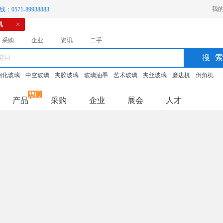
我
：0571-89938883
机
采购
企业
资讯
二手
搜
钢化玻璃
中空玻璃
夹胶玻璃
玻璃油墨
艺术玻璃
夹丝玻璃
磨边机
倒角机
产品
采购
企业
展会
人才