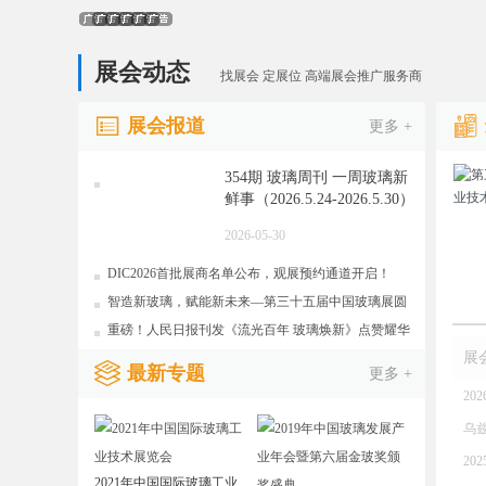
展会动态
找展会 定展位 高端展会推广服务商
展会报道
更多 +
354期 玻璃周刊 一周玻璃新
鲜事（2026.5.24-2026.5.30）
2026-05-30
DIC2026首批展商名单公布，观展预约通道开启！
智造新玻璃，赋能新未来—第三十五届中国玻璃展圆
满落幕
重磅！人民日报刊发《流光百年 玻璃焕新》点赞耀华
展
向
最新专题
更多 +
20
会
乌
2
2021年中国国际玻璃工业