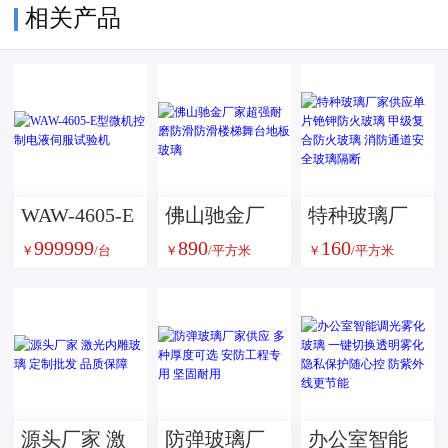
相关产品
WAW-4605-E
佛山驰金厂
特种玻璃厂
999999
890
160
型微机控制
家超强耐磨
家供应单片
￥
/台
￥
/平方米
￥
/平方米
电液伺服试
防滑防滑楼
铯钾防火玻
验机
梯舞台地板
璃 甲级复合
玻璃
防火玻璃 消
防通道安全
玻璃隔断
源头厂家 激
防弹玻璃厂
办公室智能