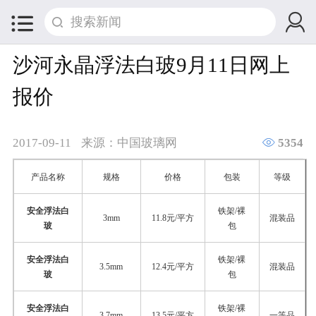


沙河永晶浮法白玻9月11日网上
报价

2017-09-11
来源：中国玻璃网
5354
产品名称
规格
价格
包装
等级
安全浮法白
铁架/裸
3mm
11.8元/平方
混装品
玻
包
安全浮法白
铁架/裸
3.5mm
12.4元/平方
混装品
玻
包
安全浮法白
铁架/裸
3.7mm
13.5元/平方
一等品