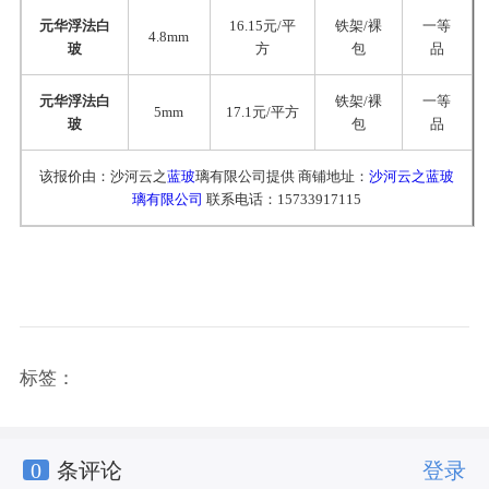
元华浮法白
16.15元/平
铁架/裸
一等
4.8mm
玻
方
包
品
元华浮法白
铁架/裸
一等
5mm
17.1元/平方
玻
包
品
该报价由：沙河云之
蓝玻
璃有限公司提供 商铺地址：
沙河云之蓝玻
璃有限公司
联系电话：15733917115
标签：
0
条评论
登录