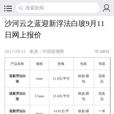


沙河云之蓝迎新浮法白玻9月11
日网上报价

2017-09-11
来源：中国玻璃网
6055
产品名称
规格
价格
包装
等级
迎新浮法白
铁架/裸
混装
3mm
11.8元/平方
玻
包
品
迎新浮法白
铁架/裸
混装
3.5mm
12.4元/平方
玻
包
品
迎新浮法白
14.65元/平
铁架/裸
一等
4mm