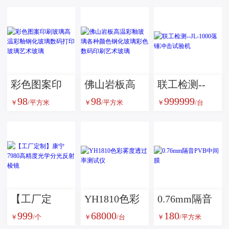
彩色图案印
佛山岩板高
联工检测--
98
98
999999
刷玻璃高温
温彩釉玻璃
JL-1000落锤
￥
/平方米
￥
/平方米
￥
/台
彩釉钢化玻
各种颜色钢
冲击试验机
璃数码打印
化玻璃彩色
玻璃艺术玻
数码印刷艺
璃
术玻璃
【工厂定
YH1810色彩
0.76mm隔音
999
68000
180
制】康宁
雾度透过率
PVB中间膜
￥
/个
￥
/台
￥
/平方米