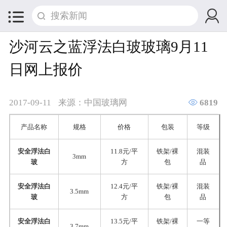


沙河云之蓝浮法白玻玻璃9月11
日网上报价

2017-09-11
来源：中国玻璃网
6819
产品名称
规格
价格
包装
等级
安全浮法白
11.8元/平
铁架/裸
混装
3mm
玻
方
包
品
安全浮法白
12.4元/平
铁架/裸
混装
3.5mm
玻
方
包
品
安全浮法白
13.5元/平
铁架/裸
一等
3.7mm