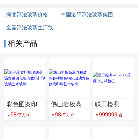
河北浮法玻璃价格
中国洛阳浮法玻璃集团
全国浮法玻璃生产线
相关产品
彩色图案印
佛山岩板高
联工检测--
98
98
999999
刷玻璃高温
温彩釉玻璃
JL-1000落锤
￥
/平方米
￥
/平方米
￥
/台
彩釉钢化玻
各种颜色钢
冲击试验机
璃数码打印
化玻璃彩色