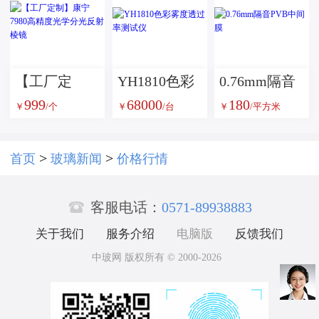
玻璃艺术玻
数码印刷艺
璃
术玻璃
【工厂定
YH1810色彩
0.76mm隔音
999
68000
180
制】康宁
雾度透过率
PVB中间膜
￥
/个
￥
/台
￥
/平方米
7980高精度
测试仪
光学分光反
>
>
首页
玻璃新闻
价格行情
射棱镜

客服电话：
0571-89938883
关于我们
服务介绍
电脑版
反馈我们
中玻网 版权所有 © 2000-2026