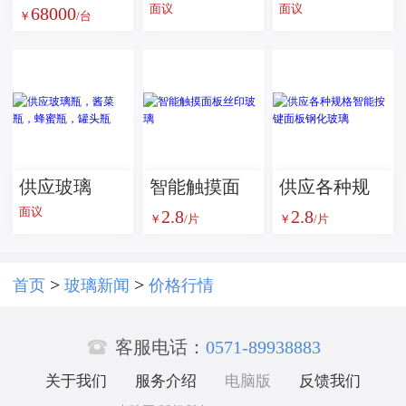
面议
面议
68000
雾度透过率
验机--玻璃检
瓶，橄榄油
￥
/台
测试仪
测设备
瓶 S瓶
供应玻璃
智能触摸面
​供应各种规
面议
2.8
2.8
瓶，酱菜
板丝印玻璃
格智能按键
￥
/片
￥
/片
瓶，蜂蜜
面板钢化玻
瓶，罐头瓶
璃
>
>
首页
玻璃新闻
价格行情

客服电话：
0571-89938883
关于我们
服务介绍
电脑版
反馈我们