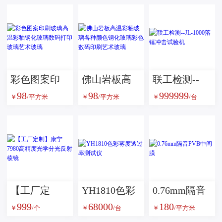
彩色图案印
佛山岩板高
联工检测--
98
98
999999
刷玻璃高温
温彩釉玻璃
JL-1000落锤
￥
/平方米
￥
/平方米
￥
/台
彩釉钢化玻
各种颜色钢
冲击试验机
璃数码打印
化玻璃彩色
玻璃艺术玻
数码印刷艺
璃
术玻璃
【工厂定
YH1810色彩
0.76mm隔音
999
68000
180
制】康宁
雾度透过率
PVB中间膜
￥
/个
￥
/台
￥
/平方米