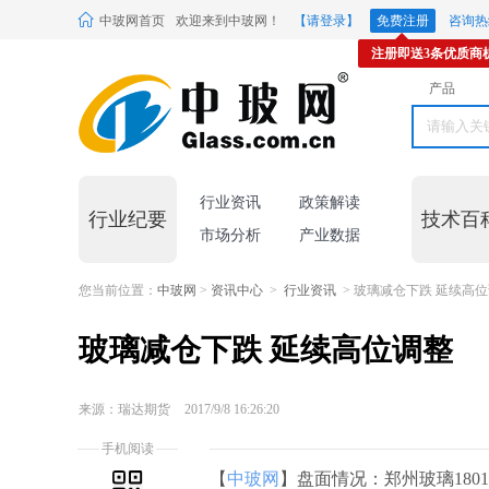
中玻网首页
欢迎来到中玻网！
【请登录】
免费注册
咨询热线
注册即送3条优质商
产品
行业资讯
政策解读
行业纪要
技术百
市场分析
产业数据
您当前位置：
中玻网
>
资讯中心
>
行业资讯
> 玻璃减仓下跌 延续高
玻璃减仓下跌 延续高位调整
来源：瑞达期货
2017/9/8 16:26:20
手机阅读
【
中玻网
】盘面情况：郑州玻璃1801