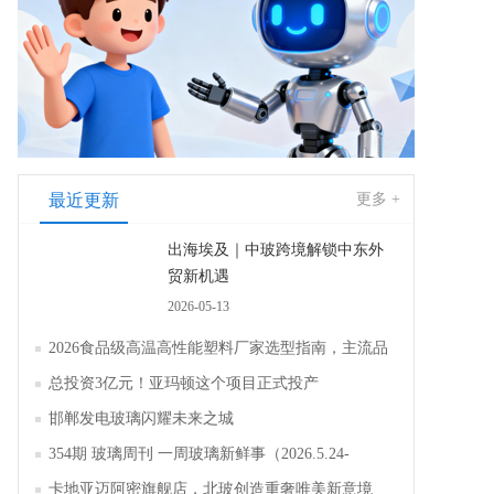
最近更新
更多 +
出海埃及｜中玻跨境解锁中东外
贸新机遇
2026-05-13
2026食品级高温高性能塑料厂家选型指南，主流品
牌全面解析评测
总投资3亿元！亚玛顿这个项目正式投产
邯郸发电玻璃闪耀未来之城
354期 玻璃周刊 一周玻璃新鲜事（2026.5.24-
2026.5.30）
卡地亚迈阿密旗舰店，北玻创造重奢唯美新意境