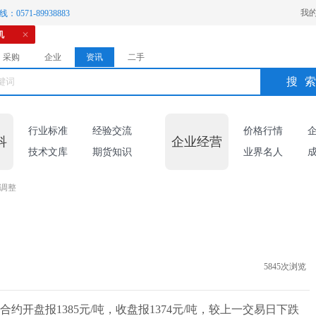
我
：0571-89938883
机
采购
企业
资讯
二手
搜
行业标准
经验交流
价格行情
科
企业经营
技术文库
期货知识
业界名人
位调整
5845次浏览
合约开盘报1385元/吨，收盘报1374元/吨，较上一交易日下跌