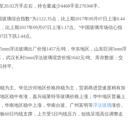
20.02万手左右，持仓量减少4468手至270366手。
璃综合指数"为1122.35点，比上期2017年09月07日上涨0.44
点，比上期2017年09月07日上涨1.17点。"中国玻璃市场信心指
07日下跌2.44点。
浮法玻璃出厂价报1457元/吨，华东地区，山东巨润5mm浮
区，武汉长利5mm浮法玻璃现货价报1642元/吨。库存数据：交
日持平。
稳为主。华北沙河地区价格持稳为主，贸易商进货速度稍有加
地区稳中有涨，嘉兴福莱特等玻璃价格上涨；华中地区普遍上
，华南地区稳中上涨，华南台玻、广州富明等
浮法玻璃
涨价。
考验60日均线支撑，上方受5日均线压力，短线呈现高位调整走