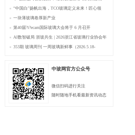
“中国白”扬帆出海，TCO玻璃定义未来！匠心领
航，淄博新材料产业聚势成峰
一块薄玻璃卷厚新产业
第40届?i?ecam国际玻璃大会将于 6 月召开
AI数智破局 浙玻共生 | 2026浙江省玻璃行业协会年
会暨第四届四次会员大会成功举办
353期 玻璃周刊 一周玻璃新鲜事（2026.5.18-
2026.5.23）
中玻网官方公众号
微信扫码进行关注
随时随地手机看最新资讯动态