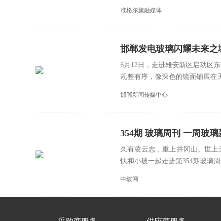
准格尔旗融媒体
邯郸发电玻璃闪耀未来之
6月12日，走进雄安新区启动区
规整有序，像深色的镜面铺展在天
邯郸新闻传媒中心
354期 玻璃周刊 一周玻璃新鲜事
久有凌云志，重上井冈山。世上
快和小玻一起走进第354期玻璃周刊
中玻网