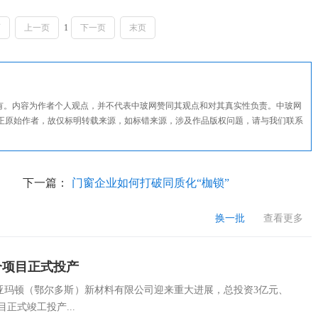
页
上一页
1
下一页
末页
所有。内容为作者个人观点，并不代表中玻网赞同其观点和对其真实性负责。中玻网
正原始作者，故仅标明转载来源，如标错来源，涉及作品版权问题，请与我们联系
下一篇：
门窗企业如何打破同质化“枷锁”
换一批
查看更多
个项目正式投产
亚玛顿（鄂尔多斯）新材料有限公司迎来重大进展，总投资3亿元、
正式竣工投产...