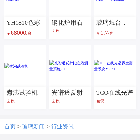
YH1810色彩
钢化炉用石
玻璃烛台，
面议
68000
1.7
雾度透过率
英陶瓷棒
蜡烛罐，蜡
￥
/台
￥
/套
测试仪
烛杯，蜡烛
器皿
煮沸试验机
光谱透反射
TCO在线光谱
面议
面议
面议
比在线测量
雾度测量系
系统CTR
统MGSH
>
>
首页
玻璃新闻
行业资讯