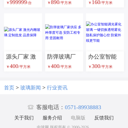
999999
890
160
型微机控制
家超强耐磨
家供应单片
￥
/台
￥
/平方米
￥
/平方米
电液伺服试
防滑防滑楼
铯钾防火玻
验机
梯舞台地板
璃 甲级复合
玻璃
防火玻璃 消
防通道安全
玻璃隔断
源头厂家 激
防弹玻璃厂
办公室智能
400
400
300
光内雕玻璃
家供应 多种
调光雾化玻
￥
/平方米
￥
/平方米
￥
/平方米
定制批发 品
厚度可选 安
璃 一键切换
质保障
防工程专用
透明雾化 隐
>
>
首页
玻璃新闻
行业资讯
坚固耐用
私保护随心

控 防紫外线
客服电话：
0571-89938883
更节能
关于我们
服务介绍
电脑版
反馈我们
中玻网 版权所有 © 2000-2026