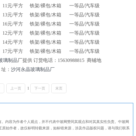
11元/平方
铁架/裸包/木箱
一等品/汽车级
13元/平方
铁架/裸包/木箱
一等品/汽车级
16元/平方
铁架/裸包/木箱
一等品/汽车级
12元/平方
铁架/裸包/木箱
一等品/汽车级
14元/平方
铁架/裸包/木箱
一等品/汽车级
17元/平方
铁架/裸包/木箱
一等品/汽车级
玻璃制品
厂提供 订货电话：15630988815 商铺地
址：
沙河永晶玻璃制品厂
页
上一页
1
下一页
末页
所有。内容为作者个人观点，并不代表中玻网赞同其观点和对其真实性负责。中玻网
正原始作者，故仅标明转载来源，如标错来源，涉及作品版权问题，请与我们联系