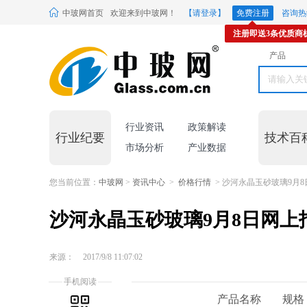
中玻网首页
欢迎来到中玻网！
【请登录】
免费注册
咨询热线
注册即送3条优质商
产品
行业资讯
政策解读
行业纪要
技术百
市场分析
产业数据
您当前位置：
中玻网
>
资讯中心
>
价格行情
> 沙河永晶玉砂玻璃9月
沙河永晶玉砂玻璃9月8日网上
来源：
2017/9/8 11:07:02
手机阅读
产品名称
规格