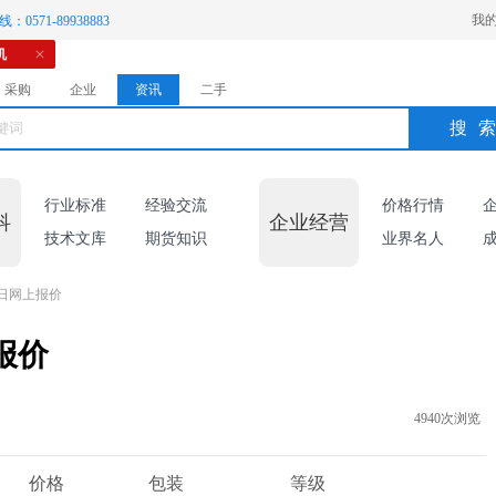
我
：0571-89938883
机
采购
企业
资讯
二手
搜
行业标准
经验交流
价格行情
科
企业经营
技术文库
期货知识
业界名人
8日网上报价
报价
4940次浏览
价格
包装
等级