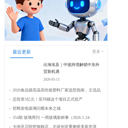
最近更新
更多 +
出海埃及｜中玻跨境解锁中东外
贸新机遇
2026-05-13
2026食品级高温高性能塑料厂家选型指南，主流品
牌全面解析评测
总投资3亿元！亚玛顿这个项目正式投产
邯郸发电玻璃闪耀未来之城
354期 玻璃周刊 一周玻璃新鲜事（2026.5.24-
2026.5.30）
卡地亚迈阿密旗舰店，北玻创造重奢唯美新意境