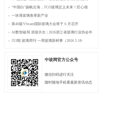
“中国白”扬帆出海，TCO玻璃定义未来！匠心领
航，淄博新材料产业聚势成峰
一块薄玻璃卷厚新产业
第40届?i?ecam国际玻璃大会将于 6 月召开
AI数智破局 浙玻共生 | 2026浙江省玻璃行业协会年
会暨第四届四次会员大会成功举办
353期 玻璃周刊 一周玻璃新鲜事（2026.5.18-
2026.5.23）
中玻网官方公众号
微信扫码进行关注
随时随地手机看最新资讯动态