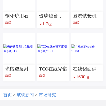
钢化炉用石
玻璃烛台，
煮沸试验机
面议
面议
1.7
英陶瓷棒
蜡烛罐，蜡
￥
/套
烛杯，蜡烛
器皿
光谱透反射
TCO在线光谱
在线锡面识
面议
面议
1600
比在线测量
雾度测量系
别仪 TS1600
￥
/台
系统CTR
统MGSH
>
>
首页
玻璃新闻
市场研究