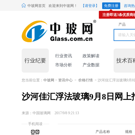
中玻网首页
欢迎来到中玻网！
【请登录】
免费注册
咨询热线
注册即送3条优质商
产品
行业资讯
政策解读
行业纪要
技术百
市场分析
产业数据
您当前位置：
中玻网
>
资讯中心
>
价格行情
> 沙河佳汇浮法玻璃9月
沙河佳汇浮法玻璃9月8日网上
来源：中国玻璃网
2017/9/8 9:21:13
手机阅读
产品名称
规格