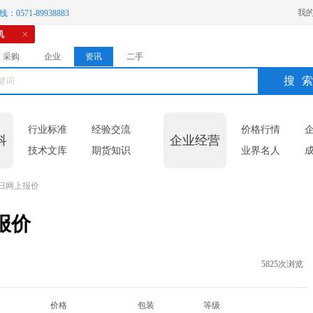
我
：0571-89938883
机
采购
企业
资讯
二手
搜
行业标准
经验交流
价格行情
科
企业经营
技术文库
期货知识
业界名人
8日网上报价
报价
5825次浏览
价格
包装
等级