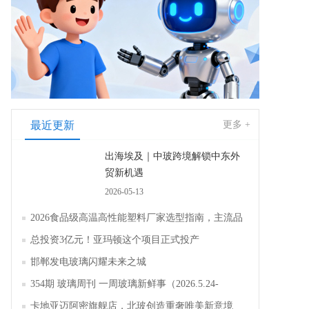
最近更新
更多 +
出海埃及｜中玻跨境解锁中东外
贸新机遇
2026-05-13
2026食品级高温高性能塑料厂家选型指南，主流品
牌全面解析评测
总投资3亿元！亚玛顿这个项目正式投产
邯郸发电玻璃闪耀未来之城
354期 玻璃周刊 一周玻璃新鲜事（2026.5.24-
2026.5.30）
卡地亚迈阿密旗舰店，北玻创造重奢唯美新意境