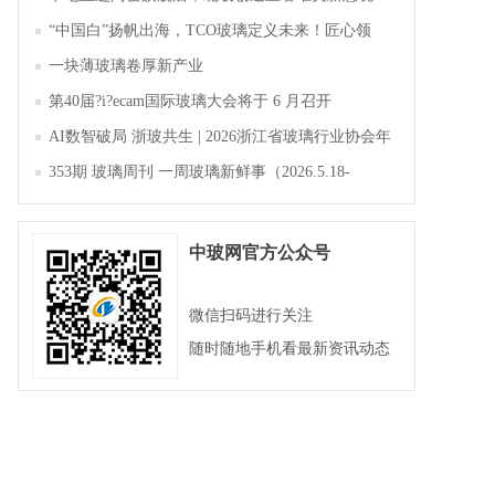
“中国白”扬帆出海，TCO玻璃定义未来！匠心领
航，淄博新材料产业聚势成峰
一块薄玻璃卷厚新产业
第40届?i?ecam国际玻璃大会将于 6 月召开
AI数智破局 浙玻共生 | 2026浙江省玻璃行业协会年
会暨第四届四次会员大会成功举办
353期 玻璃周刊 一周玻璃新鲜事（2026.5.18-
2026.5.23）
中玻网官方公众号
微信扫码进行关注
随时随地手机看最新资讯动态