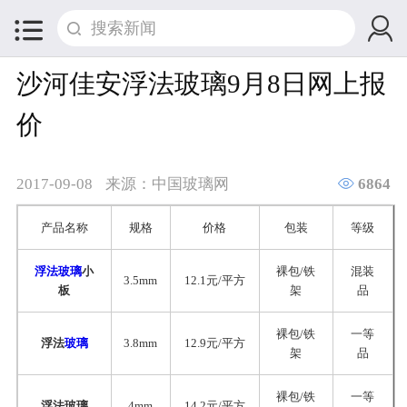


沙河佳安浮法玻璃9月8日网上报
价

2017-09-08
来源：中国玻璃网
6864
产品名称
规格
价格
包装
等级
浮法玻璃
小
裸包/铁
混装
3.5mm
12.1元/平方
板
架
品
裸包/铁
一等
浮法
玻璃
3.8mm
12.9元/平方
架
品
裸包/铁
一等
浮法玻璃
4mm
14.2元/平方