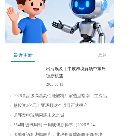
最近更新
更多 +
出海埃及｜中玻跨境解锁中东外
贸新机遇
2026-05-13
2026食品级高温高性能塑料厂家选型指南，主流品
牌全面解析评测
总投资3亿元！亚玛顿这个项目正式投产
邯郸发电玻璃闪耀未来之城
354期 玻璃周刊 一周玻璃新鲜事（2026.5.24-
2026.5.30）
卡地亚迈阿密旗舰店，北玻创造重奢唯美新意境