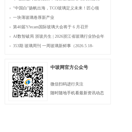
“中国白”扬帆出海，TCO玻璃定义未来！匠心领
航，淄博新材料产业聚势成峰
一块薄玻璃卷厚新产业
第40届?i?ecam国际玻璃大会将于 6 月召开
AI数智破局 浙玻共生 | 2026浙江省玻璃行业协会年
会暨第四届四次会员大会成功举办
353期 玻璃周刊 一周玻璃新鲜事（2026.5.18-
2026.5.23）
中玻网官方公众号
微信扫码进行关注
随时随地手机看最新资讯动态