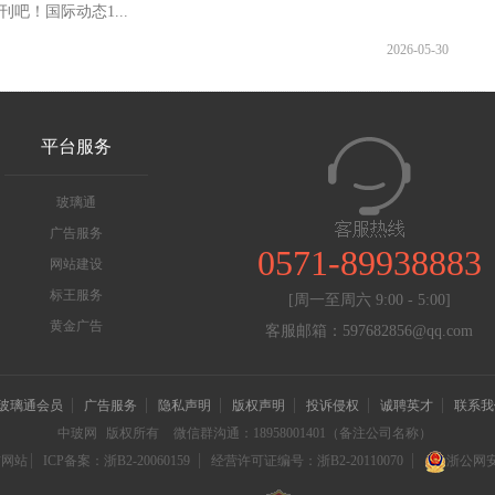
吧！国际动态1...
2026-05-30
平台服务
玻璃通
广告服务
0571-89938883
网站建设
标王服务
[周一至周六 9:00 - 5:00]
黄金广告
客服邮箱：597682856@qq.com
玻璃通会员
广告服务
隐私声明
版权声明
投诉侵权
诚聘英才
联系我
中玻网
版权所有
微信群沟通：18958001401（备注公司名称）
信网站
ICP备案：浙B2-20060159
经营许可证编号：浙B2-20110070
浙公网安备