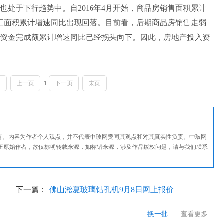
于下行趋势中。自2016年4月开始，商品房销售面积累计
工面积累计增速同比出现回落。目前看，后期商品房销售走弱
资金完成额累计增速同比已经拐头向下。因此，房地产投入资
页
上一页
1
下一页
末页
所有。内容为作者个人观点，并不代表中玻网赞同其观点和对其真实性负责。中玻网
正原始作者，故仅标明转载来源，如标错来源，涉及作品版权问题，请与我们联系
下一篇：
佛山淞夏玻璃钻孔机9月8日网上报价
换一批
查看更多