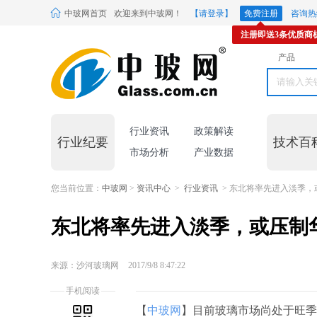
中玻网首页
欢迎来到中玻网！
【请登录】
免费注册
咨询热线
注册即送3条优质商
产品
行业资讯
政策解读
行业纪要
技术百
市场分析
产业数据
您当前位置：
中玻网
>
资讯中心
>
行业资讯
> 东北将率先进入淡季，
东北将率先进入淡季，或压制
来源：沙河玻璃网
2017/9/8 8:47:22
手机阅读
【
中玻网
】目前玻璃市场尚处于旺季