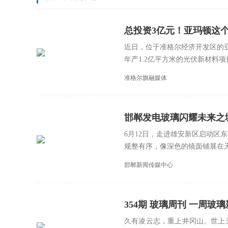
总投资3亿元！亚玛顿这
近日，位于准格尔经济开发区的
年产1.2亿平方米的光伏新材料项目
准格尔旗融媒体
邯郸发电玻璃闪耀未来之
6月12日，走进雄安新区启动区
规整有序，像深色的镜面铺展在天
邯郸新闻传媒中心
354期 玻璃周刊 一周玻璃新鲜事
久有凌云志，重上井冈山。世上