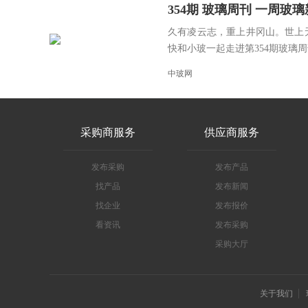
354期 玻璃周刊 一周玻璃新鲜事
久有凌云志，重上井冈山。世上
快和小玻一起走进第354期玻璃周刊
中玻网
采购商服务
供应商服务
发布采购
发布产品
找产品
发布新闻
找企业
发布报价
看资讯
发布采购
采购大厅
关于我们