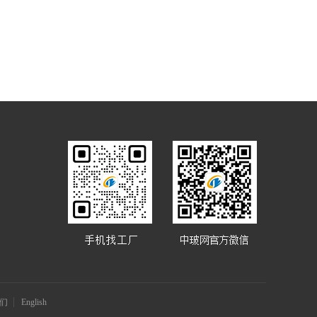
们
English