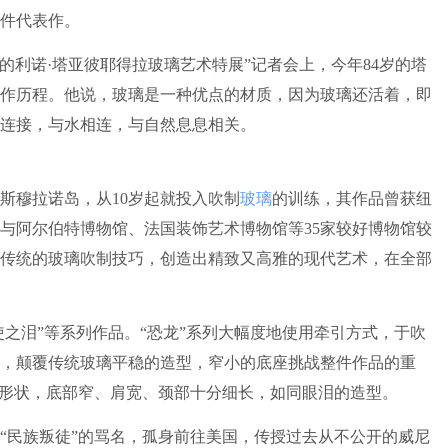
件代表作。
利诺·塔亚彼耶得拉玻璃艺术特展”记者会上，今年84岁的塔
创作历程。他说，玻璃是一种优点的材质，因为玻璃还活着，即
连接，与水相连，与自然息息相关。
穆拉诺岛，从10岁起就投入吹制
玻璃
的训练，其作品曾获纽
与阿尔伯特博物馆、法国装饰艺术博物馆等35家较好博物馆较
传统的玻璃吹制技巧，创造出精致又高雅的现代艺术，在全部
之泪”等系列作品。“恐龙”系列大幅度地使用牵引方式，于吹
，颠覆传统玻璃平稳的造型，窄小的底座挑战整件作品的重
滴形状，底部窄、肩宽、颈部十分细长，如同眼泪的造型。
“民族叛徒”的骂名，孤身前往美国，传授过去从不公开的威尼