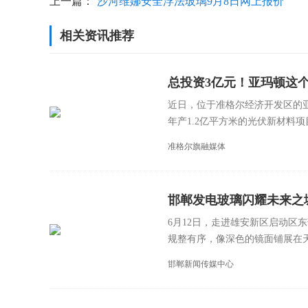
上一篇：
沙河维娜安全浮法玻璃9月8日网上报价
相关资讯推荐
总投资3亿元！亚玛顿这
近日，位于准格尔经济开发区的
年产1.2亿平方米的光伏新材料项目
准格尔旗融媒体
邯郸发电玻璃闪耀未来之
6月12日，走进雄安新区启动区
规整有序，像深色的镜面铺展在天
邯郸新闻传媒中心