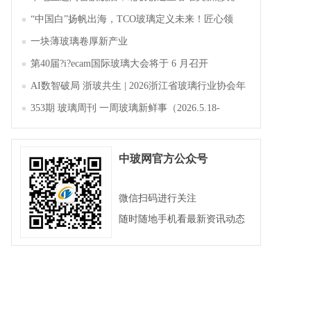
“中国白”扬帆出海，TCO玻璃定义未来！匠心领
航，淄博新材料产业聚势成峰
一块薄玻璃卷厚新产业
第40届?i?ecam国际玻璃大会将于 6 月召开
AI数智破局 浙玻共生 | 2026浙江省玻璃行业协会年
会暨第四届四次会员大会成功举办
353期 玻璃周刊 一周玻璃新鲜事（2026.5.18-
2026.5.23）
中玻网官方公众号
微信扫码进行关注
随时随地手机看最新资讯动态