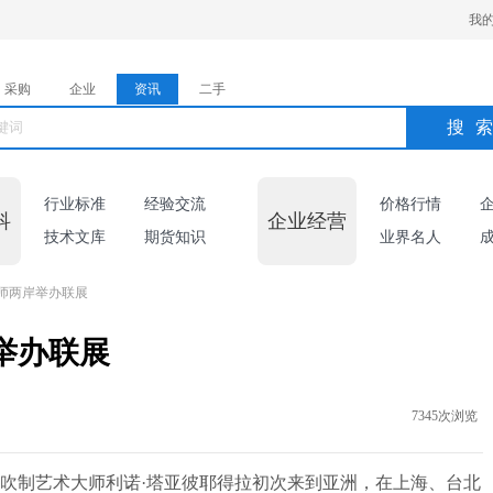
我
采购
企业
资讯
二手
搜
行业标准
经验交流
价格行情
科
企业经营
技术文库
期货知识
业界名人
师两岸举办联展
举办联展
7345次浏览
吹制艺术大师利诺·塔亚彼耶得拉初次来到亚洲，在上海、台北