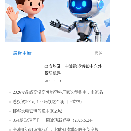
最近更新
更多 +
出海埃及｜中玻跨境解锁中东外
贸新机遇
2026-05-13
2026食品级高温高性能塑料厂家选型指南，主流品
牌全面解析评测
总投资3亿元！亚玛顿这个项目正式投产
邯郸发电玻璃闪耀未来之城
354期 玻璃周刊 一周玻璃新鲜事（2026.5.24-
2026.5.30）
卡地亚迈阿密旗舰店，北玻创造重奢唯美新意境