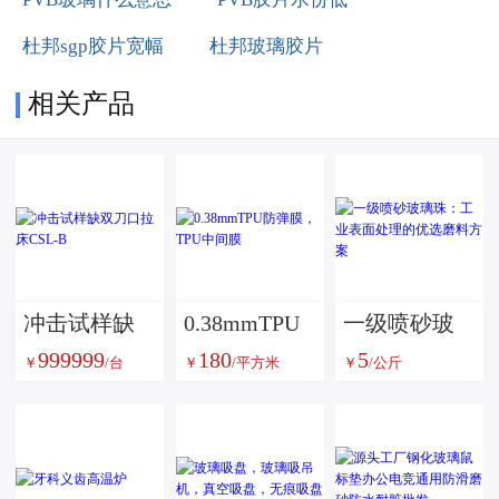
杜邦sgp胶片宽幅
杜邦玻璃胶片
相关产品
冲击试样缺
0.38mmTPU
一级喷砂玻
999999
180
5
双刀口拉床
防弹膜，TPU
璃珠：工业
￥
/台
￥
/平方米
￥
/公斤
CSL-B
中间膜
表面处理的
优选磨料方
案