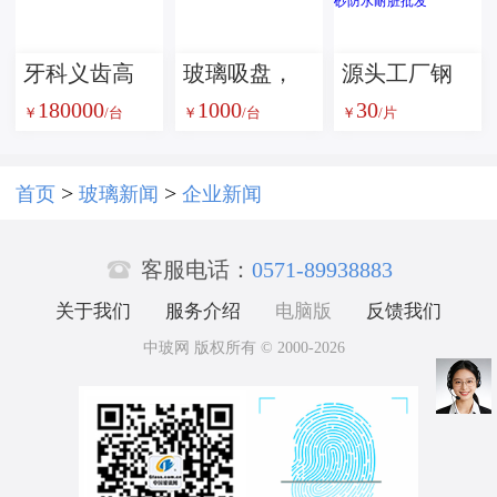
牙科义齿高
玻璃吸盘，
源头工厂钢
180000
1000
30
温炉
玻璃吸吊
化玻璃鼠标
￥
/台
￥
/台
￥
/片
机，真空吸
垫办公电竞
盘，无痕吸
通用防滑磨
>
>
首页
玻璃新闻
企业新闻
盘
砂防水耐脏

批发
客服电话：
0571-89938883
关于我们
服务介绍
电脑版
反馈我们
中玻网 版权所有 © 2000-2026