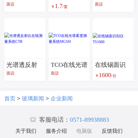
面议
面议
1.7
英陶瓷棒
蜡烛罐，蜡
￥
/套
烛杯，蜡烛
器皿
光谱透反射
TCO在线光谱
在线锡面识
面议
面议
1600
比在线测量
雾度测量系
别仪 TS1600
￥
/台
系统CTR
统MGSH
>
>
首页
玻璃新闻
企业新闻

客服电话：
0571-89938883
关于我们
服务介绍
电脑版
反馈我们