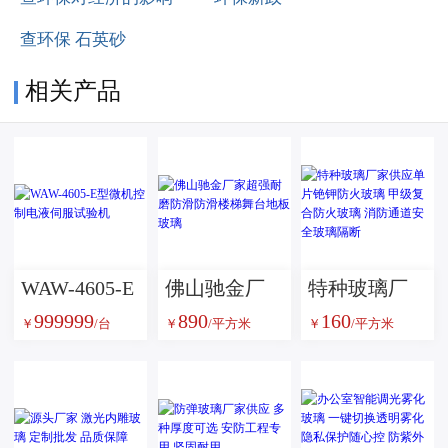
查环保 石英砂
相关产品
WAW-4605-E
佛山驰金厂
特种玻璃厂
999999
890
160
型微机控制
家超强耐磨
家供应单片
￥
/台
￥
/平方米
￥
/平方米
电液伺服试
防滑防滑楼
铯钾防火玻
验机
梯舞台地板
璃 甲级复合
玻璃
防火玻璃 消