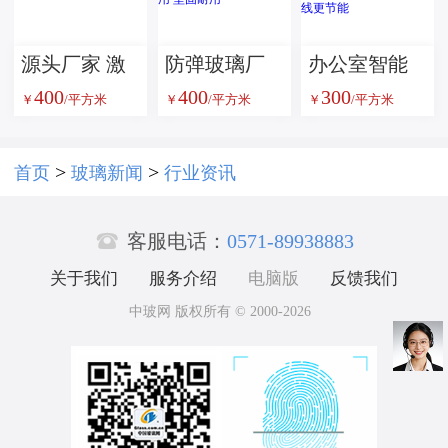
防通道安全
玻璃隔断
源头厂家 激
防弹玻璃厂
办公室智能
400
400
300
光内雕玻璃
家供应 多种
调光雾化玻
￥
/平方米
￥
/平方米
￥
/平方米
定制批发 品
厚度可选 安
璃 一键切换
质保障
防工程专用
透明雾化 隐
>
>
首页
玻璃新闻
行业资讯
坚固耐用
私保护随心

控 防紫外线
客服电话：
0571-89938883
更节能
关于我们
服务介绍
电脑版
反馈我们
中玻网 版权所有 © 2000-2026