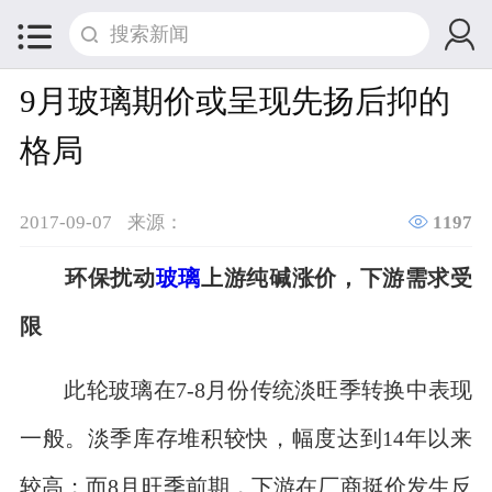


9月玻璃期价或呈现先扬后抑的
格局

2017-09-07
来源：
1197
环保扰动
玻璃
上游纯碱涨价，下游需求受
限
此轮玻璃在7-8月份传统淡旺季转换中表现
一般。淡季库存堆积较快，幅度达到14年以来
较高；而8月旺季前期，下游在厂商挺价发生反