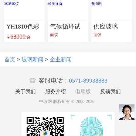
盘
砂防水耐脏
璃面板佛山
批发
产
YH1810色彩
气候循环试
供应玻璃
面议
面议
68000
雾度透过率
验机--玻璃检
瓶，橄榄油
￥
/台
测试仪
测设备
瓶 S瓶
>
>
首页
玻璃新闻
企业新闻

客服电话：
0571-89938883
关于我们
服务介绍
电脑版
反馈我们
中玻网 版权所有 © 2000-2026