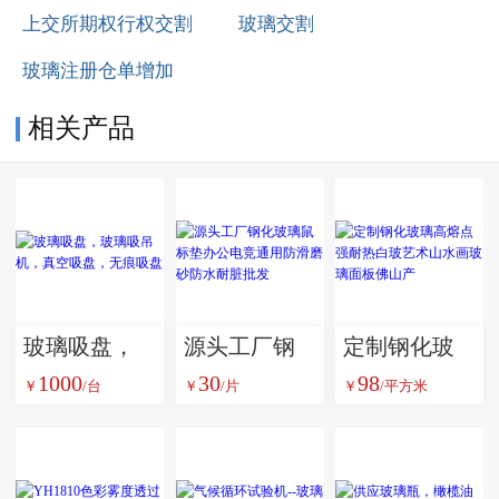
上交所期权行权交割
玻璃交割
玻璃注册仓单增加
相关产品
玻璃吸盘，
源头工厂钢
定制钢化玻
1000
30
98
玻璃吸吊
化玻璃鼠标
璃高熔点强
￥
/台
￥
/片
￥
/平方米
机，真空吸
垫办公电竞
耐热白玻艺
盘，无痕吸
通用防滑磨
术山水画玻