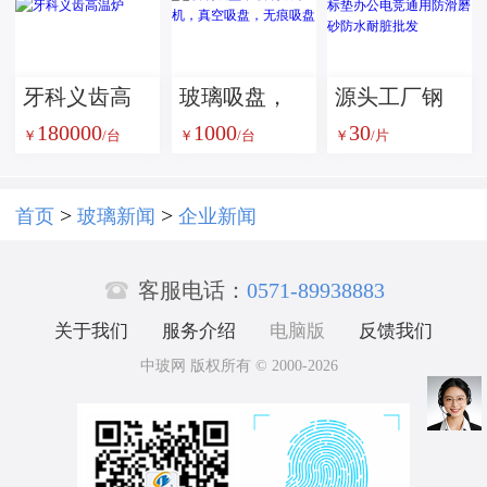
案
牙科义齿高
玻璃吸盘，
源头工厂钢
180000
1000
30
温炉
玻璃吸吊
化玻璃鼠标
￥
/台
￥
/台
￥
/片
机，真空吸
垫办公电竞
盘，无痕吸
通用防滑磨
>
>
首页
玻璃新闻
企业新闻
盘
砂防水耐脏

批发
客服电话：
0571-89938883
关于我们
服务介绍
电脑版
反馈我们
中玻网 版权所有 © 2000-2026