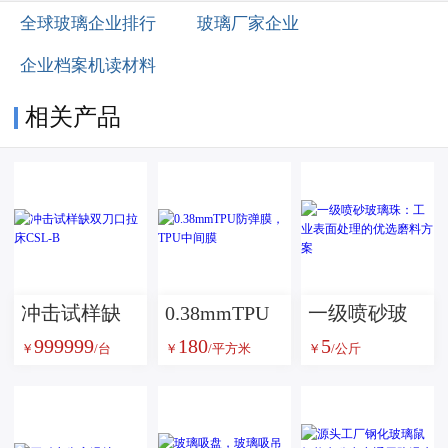
全球玻璃企业排行
玻璃厂家企业
企业档案机读材料
相关产品
冲击试样缺
0.38mmTPU
一级喷砂玻
999999
180
5
双刀口拉床
防弹膜，TPU
璃珠：工业
￥
/台
￥
/平方米
￥
/公斤
CSL-B
中间膜
表面处理的
优选磨料方