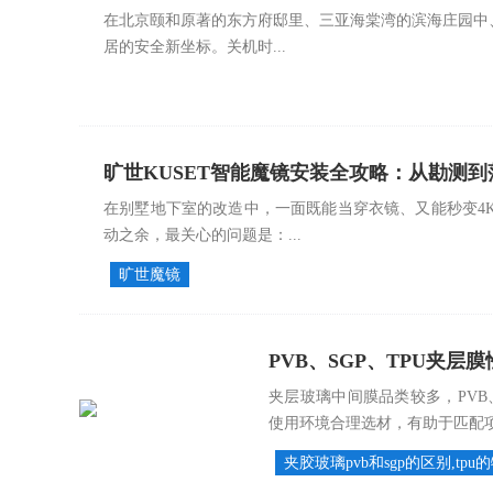
在北京颐和原著的东方府邸里、三亚海棠湾的滨海庄园中
活
居的安全新坐标。关机时...
旷世KUSET智能魔镜安装全攻略：从勘测到
在别墅地下室的改造中，一面既能当穿衣镜、又能秒变4
动之余，最关心的问题是：...
旷世魔镜
PVB、SGP、TPU夹层
夹层玻璃中间膜品类较多，PVB
使用环境合理选材，有助于匹配项目
夹胶玻璃pvb和sgp的区别,tpu