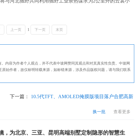
与河北驰野共同利用驰野工业余热谋求为2公里外的云裳小
页
上一页
1
下一页
末页
所有。内容为作者个人观点，并不代表中玻网赞同其观点和对其真实性负责。中玻网
正原始作者，故仅标明转载来源，如标错来源，涉及作品版权问题，请与我们联系
下一篇：
10.5代TFT、AMOLED掩膜版项目落户合肥高新
区
换一批
查看更多
T魔镜，为北京、三亚、昆明高端别墅定制隐形的智慧生