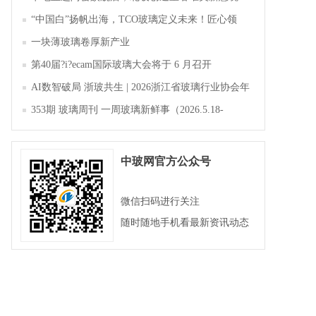
“中国白”扬帆出海，TCO玻璃定义未来！匠心领
航，淄博新材料产业聚势成峰
一块薄玻璃卷厚新产业
第40届?i?ecam国际玻璃大会将于 6 月召开
AI数智破局 浙玻共生 | 2026浙江省玻璃行业协会年
会暨第四届四次会员大会成功举办
353期 玻璃周刊 一周玻璃新鲜事（2026.5.18-
2026.5.23）
中玻网官方公众号
微信扫码进行关注
随时随地手机看最新资讯动态