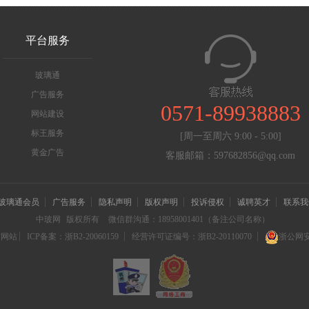
平台服务
玻璃通
广告服务
0571-89938883
网站建设
标王服务
[周一至周六 9:00 - 5:00]
黄金广告
客服邮箱：597682856@qq.com
玻璃通会员
广告服务
隐私声明
版权声明
投诉侵权
诚聘英才
联系我
中玻网
版权所有
微信群沟通：18958001401（备注公司名称）
信网站
ICP备案：浙B2-20060159
经营许可证编号：浙B2-20110070
浙公网安备