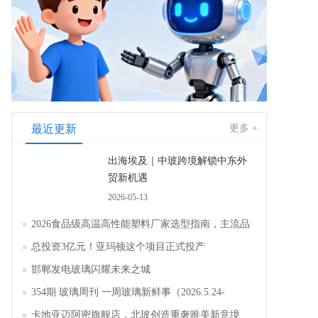
最近更新
更多 +
出海埃及｜中玻跨境解锁中东外
贸新机遇
2026-05-13
2026食品级高温高性能塑料厂家选型指南，主流品
牌全面解析评测
总投资3亿元！亚玛顿这个项目正式投产
邯郸发电玻璃闪耀未来之城
354期 玻璃周刊 一周玻璃新鲜事（2026.5.24-
2026.5.30）
卡地亚迈阿密旗舰店，北玻创造重奢唯美新意境