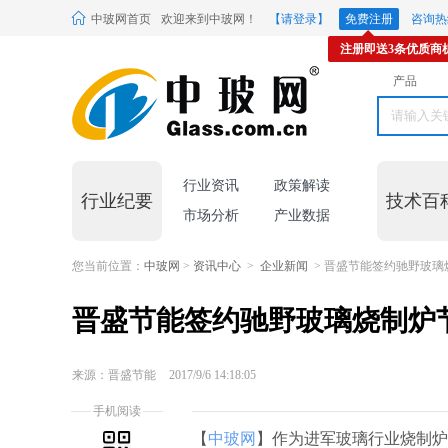
中玻网首页
欢迎来到中玻网！
【请登录】
免费注册
咨询热线
注册即送3条优质商
产品
行业资讯
政策解读
行业纪要
技术百
市场分析
产业数据
您当前位置：
中玻网
>
资讯中心
>
企业新闻
> 晋盛节能签约驰野玻璃
晋盛节能签约驰野玻璃烧制炉
来源：晋盛节能
2017/9/6 14:18:05
手机阅读
【
中玻网
】作为进军玻璃行业烧制炉