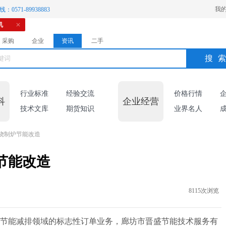
我
：0571-89938883
机
采购
企业
资讯
二手
搜
行业标准
经验交流
价格行情
科
企业经营
技术文库
期货知识
业界名人
烧制炉节能改造
节能改造
8115次浏览
节能减排领域的标志性订单业务，廊坊市晋盛节能技术服务有