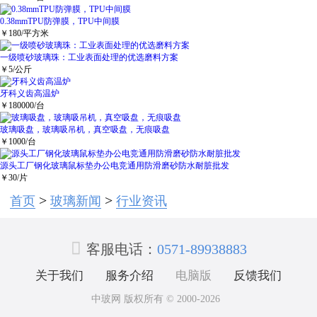
0.38mmTPU防弹膜，TPU中间膜
￥
180
/平方米
一级喷砂玻璃珠：工业表面处理的优选磨料方案
￥
5
/公斤
牙科义齿高温炉
￥
180000
/台
玻璃吸盘，玻璃吸吊机，真空吸盘，无痕吸盘
￥
1000
/台
源头工厂钢化玻璃鼠标垫办公电竞通用防滑磨砂防水耐脏批发
￥
30
/片
>
>
首页
玻璃新闻
行业资讯

客服电话：
0571-89938883
关于我们
服务介绍
电脑版
反馈我们
中玻网 版权所有 © 2000-2026