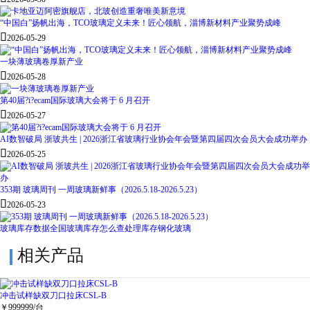
“中国白”扬帆出海，TCO玻璃定义未来！匠心领航，淄博新材料产业聚势成峰

2026-05-29
一块薄玻璃卷厚新产业

2026-05-28
第40届?i?ecam国际玻璃大会将于 6 月召开

2026-05-27
AI数智破局 浙玻共生 | 2026浙江省玻璃行业协会年会暨第四届四次会员大会成功举办

2026-05-25
353期 玻璃周刊 一周玻璃新鲜事（2026.5.18-2026.5.23）

2026-05-23
玻璃库存数据
全国玻璃库存怎么查
处理库存钢化玻璃
相关产品
冲击试样缺双刀口拉床CSL-B
￥
999999
/台