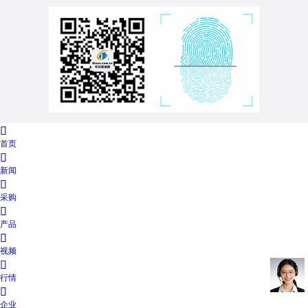

首页

新闻

采购

产品

视频

行情

企业