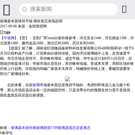


玻璃基本面维持平稳 期价形态表现趋弱
2017-09-06
来源：金投期货网

7589
【
中玻网
】【货】：交割厂库5mm白玻价格参考：河北安全1440，河北德金1368，河
北迎新1480，滕州金晶1680，湖北亿钧1600，武汉长利1660。
【盘面】据了解，湖南省巨强微晶板材料科技发展有限公司400吨翡翠绿一线于6
月20日投料改产白玻，计划将由白玻转绿玻。国内浮法玻璃稳中上涨，走货速度平
稳。华北市场走货尚可，库存略有增加，成交平稳；华中会议计划9月11日召开，后
期或仍有提涨计划；华南市场出货良好，库存略有缩减。受成本支撑，局部区域价格
仍有上行趋势。目前国内纯碱厂家基本无库存，纯碱报价持续上涨，重碱货源紧张，
部分厂家继续封单。
总的来看，目前
玻璃
市场基本面还是维持平稳的，考虑到即将进入金九银十旺
季，那么市场应该还会有一定的稳固空间，只是淡季合约的预期支持力度不是很强，
因此盘面反应还是比较谨慎。
标签：
玻璃基本面价格
玻璃期货1709
玻璃是固态还是液态
0
条评论