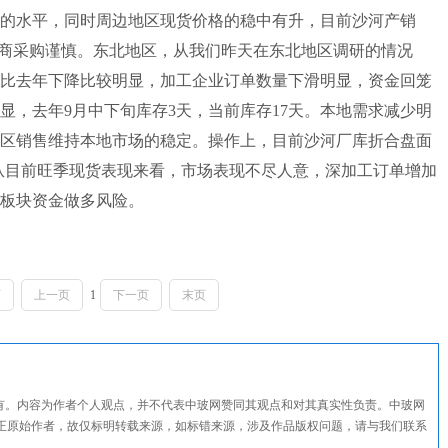
的水平，同时周边地区现货价格的稳中有升，目前沙河产销
易商采购谨慎。东北地区，从我们昨天在东北地区调研的情况
比去年下降比较明显，加工企业订单数量下滑明显，资金回笼
显，去年9月中下旬库存3天，当前库存17天。本地需求减少明
区销售维持本地市场的稳定。操作上，目前沙河厂库折合盘面
淡季，从目前旺季现货表现来看，市场表现不尽人意，深加工订单增加
板块资金做多风险。
页
上一页
1
下一页
末页
所有。内容为作者个人观点，并不代表中玻网赞同其观点和对其真实性负责。中玻网
正原始作者，故仅标明转载来源，如标错来源，涉及作品版权问题，请与我们联系