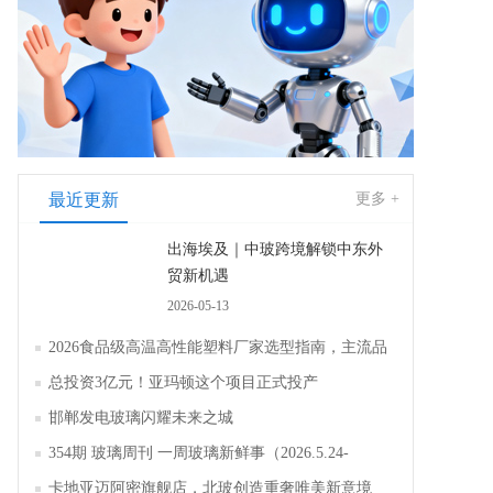
最近更新
更多 +
出海埃及｜中玻跨境解锁中东外
贸新机遇
2026-05-13
2026食品级高温高性能塑料厂家选型指南，主流品
牌全面解析评测
总投资3亿元！亚玛顿这个项目正式投产
邯郸发电玻璃闪耀未来之城
354期 玻璃周刊 一周玻璃新鲜事（2026.5.24-
2026.5.30）
卡地亚迈阿密旗舰店，北玻创造重奢唯美新意境