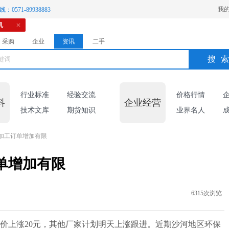
我
：0571-89938883
机
采购
企业
资讯
二手
搜
行业标准
经验交流
价格行情
科
企业经营
技术文库
期货知识
业界名人
加工订单增加有限
单增加有限
6315次浏览
价上涨20元，其他厂家计划明天上涨跟进。近期沙河地区环保