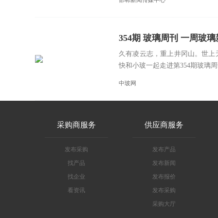
邯郸新闻传媒中心
354期 玻璃周刊 一周玻璃新鲜事
久有凌云志，重上井冈山。世上
快和小玻一起走进第354期玻璃周刊
中玻网
采购商服务
供应商服务
发布采购
发布产品
找产品
发布新闻
找企业
发布报价
看资讯
发布采购
采购大厅