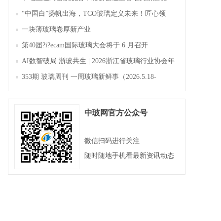
“中国白”扬帆出海，TCO玻璃定义未来！匠心领
航，淄博新材料产业聚势成峰
一块薄玻璃卷厚新产业
第40届?i?ecam国际玻璃大会将于 6 月召开
AI数智破局 浙玻共生 | 2026浙江省玻璃行业协会年
会暨第四届四次会员大会成功举办
353期 玻璃周刊 一周玻璃新鲜事（2026.5.18-
2026.5.23）
中玻网官方公众号
微信扫码进行关注
随时随地手机看最新资讯动态