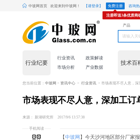
中玻网首页
欢迎来到中玻网！
【请登录】
免费注册
咨询热线
注册即送3条优质商
产品
行业资讯
政策解读
行业纪要
技术百
市场分析
产业数据
您当前位置：
中玻网
>
资讯中心
>
行业资讯
> 市场表现不尽人意，深
市场表现不尽人意，深加工订
来源： 新湖研究所
2017/9/6 13:57:38
手机阅读
【
中玻网
】今天沙河地区部分厂家报