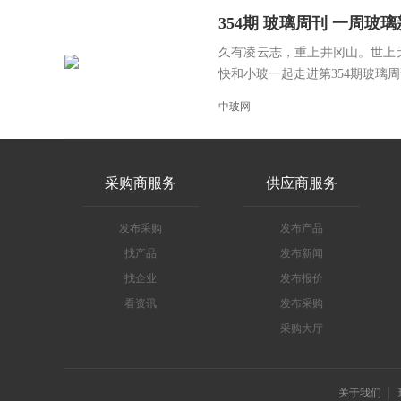
354期 玻璃周刊 一周玻璃新鲜事
久有凌云志，重上井冈山。世上
快和小玻一起走进第354期玻璃周刊
中玻网
采购商服务
供应商服务
发布采购
发布产品
找产品
发布新闻
找企业
发布报价
看资讯
发布采购
采购大厅
关于我们