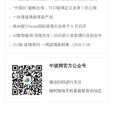
“中国白”扬帆出海，TCO玻璃定义未来！匠心领
航，淄博新材料产业聚势成峰
一块薄玻璃卷厚新产业
第40届?i?ecam国际玻璃大会将于 6 月召开
AI数智破局 浙玻共生 | 2026浙江省玻璃行业协会年
会暨第四届四次会员大会成功举办
353期 玻璃周刊 一周玻璃新鲜事（2026.5.18-
2026.5.23）
中玻网官方公众号
微信扫码进行关注
随时随地手机看最新资讯动态