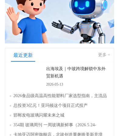
最近更新
更多 +
出海埃及｜中玻跨境解锁中东外
贸新机遇
2026-05-13
2026食品级高温高性能塑料厂家选型指南，主流品
牌全面解析评测
总投资3亿元！亚玛顿这个项目正式投产
邯郸发电玻璃闪耀未来之城
354期 玻璃周刊 一周玻璃新鲜事（2026.5.24-
2026.5.30）
卡地亚迈阿密旗舰店，北玻创造重奢唯美新意境