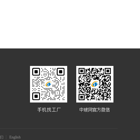
们
English