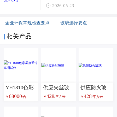

2026-05-23
企业环保常规检查要点
玻璃选择要点
相关产品
YH1810色彩
供应夹丝玻
供应防火玻
68000
428
428
雾度透过率
璃
璃
￥
/台
￥
/平方米
￥
/平方米
测试仪