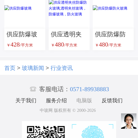
供应防爆玻
供应透明夹
供应防爆防
428
480
480
璃
丝防爆防火
火玻璃
￥
/平方米
￥
/平方米
￥
/平方米
玻璃;透明夹
丝玻璃，防
>
>
首页
玻璃新闻
行业资讯
爆玻璃，防

火玻璃
客服电话：
0571-89938883
关于我们
服务介绍
电脑版
反馈我们
中玻网 版权所有 © 2000-2026