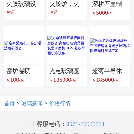
夹胶玻璃设
夹胶炉，夹
深耕石墨制
5000
面议
面议
￥
/个
备夹胶釜
胶玻璃设
造三十载：
备，夹胶
信瑞达石墨
釜，高压
九大行业应
釜，玻璃夹
用全景解析
胶炉
窑炉湿喷
光电玻璃基
超薄半导体
100
185000
185000
￥
/台
￥
/台
￥
/台
机，窑炉湿
板双面精磨
玻璃基板平
法喷补设备
设备 高精密
面研磨设备
玻璃晶圆双
光学玻璃晶
>
>
首页
玻璃新闻
价格行情
面研磨机
圆双面研磨

TGV 基板平
机厂家
客服电话：
0571-89938883
面研磨设备