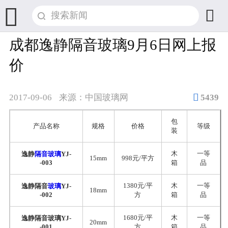


成都逸静隔音玻璃9月6日网上报
价

2017-09-06
来源：中国玻璃网
5439
包
产品名称
规格
价格
等级
装
木
一等
逸静
隔音玻璃
YJ-
15mm
998元/平方
-003
箱
品
1380元/平
木
一等
逸静隔音
玻璃
YJ-
18mm
-002
方
箱
品
1680元/平
木
一等
逸静隔音玻璃YJ-
20mm
-001
方
箱
品