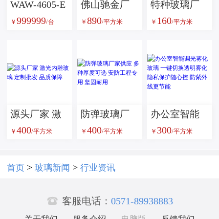
WAW-4605-E
佛山驰金厂
特种玻璃厂
999999
890
160
型微机控制
家超强耐磨
家供应单片
￥
/台
￥
/平方米
￥
/平方米
电液伺服试
防滑防滑楼
铯钾防火玻
验机
梯舞台地板
璃 甲级复合
玻璃
防火玻璃 消
防通道安全
玻璃隔断
源头厂家 激
防弹玻璃厂
办公室智能
400
400
300
光内雕玻璃
家供应 多种
调光雾化玻
￥
/平方米
￥
/平方米
￥
/平方米
定制批发 品
厚度可选 安
璃 一键切换
质保障
防工程专用
透明雾化 隐
>
>
首页
玻璃新闻
行业资讯
坚固耐用
私保护随心

控 防紫外线
客服电话：
0571-89938883
更节能
关于我们
服务介绍
电脑版
反馈我们