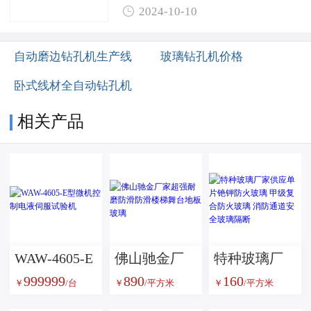

2024-10-10
自动磨边钻孔机生产线
玻璃钻孔机价格
卧式线材全自动钻孔机
相关产品
WAW-4605-E
佛山驰金厂
特种玻璃厂
999999
890
160
型微机控制
家超强耐磨
家供应单片
￥
/台
￥
/平方米
￥
/平方米
电液伺服试
防滑防滑楼
铯钾防火玻