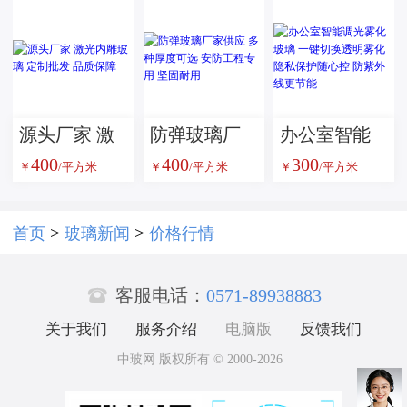
验机
梯舞台地板
璃 甲级复合
玻璃
防火玻璃 消
防通道安全
玻璃隔断
源头厂家 激
防弹玻璃厂
办公室智能
400
400
300
光内雕玻璃
家供应 多种
调光雾化玻
￥
/平方米
￥
/平方米
￥
/平方米
定制批发 品
厚度可选 安
璃 一键切换
质保障
防工程专用
透明雾化 隐
>
>
首页
玻璃新闻
价格行情
坚固耐用
私保护随心

控 防紫外线
客服电话：
0571-89938883
更节能
关于我们
服务介绍
电脑版
反馈我们
中玻网 版权所有 © 2000-2026