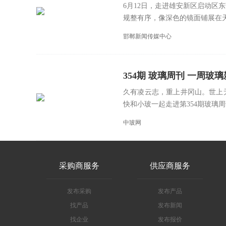
6月12日，走进雄安新区启动区
规整有序，像深色的镜面铺展在天
邯郸新闻传媒中心
354期 玻璃周刊 一周玻璃新鲜事
久有凌云志，重上井冈山。世上
快和小玻一起走进第354期玻璃周刊
中玻网
采购商服务
供应商服务
发布采购
发布产品
找产品
发布新闻
找企业
发布报价