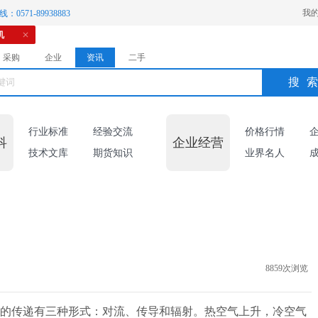
我
：0571-89938883
机
采购
企业
资讯
二手
搜
行业标准
经验交流
价格行情
科
企业经营
技术文库
期货知识
业界名人
8859次浏览
的传递有三种形式：对流、传导和辐射。热空气上升，冷空气