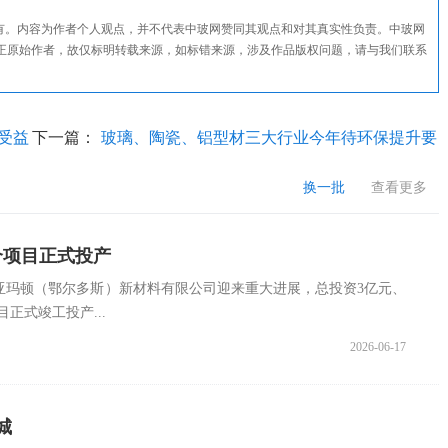
所有。内容为作者个人观点，并不代表中玻网赞同其观点和对其真实性负责。中玻网
正原始作者，故仅标明转载来源，如标错来源，涉及作品版权问题，请与我们联系
受益
下一篇：
玻璃、陶瓷、铝型材三大行业今年待环保提升要
点
换一批
查看更多
个项目正式投产
亚玛顿（鄂尔多斯）新材料有限公司迎来重大进展，总投资3亿元、
正式竣工投产...
2026-06-17
城