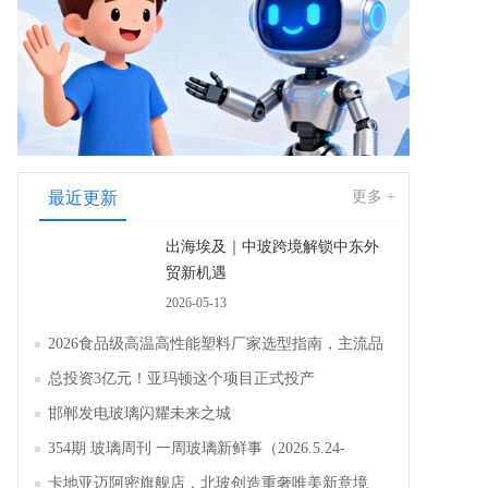
最近更新
更多 +
出海埃及｜中玻跨境解锁中东外
贸新机遇
2026-05-13
2026食品级高温高性能塑料厂家选型指南，主流品
牌全面解析评测
总投资3亿元！亚玛顿这个项目正式投产
邯郸发电玻璃闪耀未来之城
354期 玻璃周刊 一周玻璃新鲜事（2026.5.24-
2026.5.30）
卡地亚迈阿密旗舰店，北玻创造重奢唯美新意境