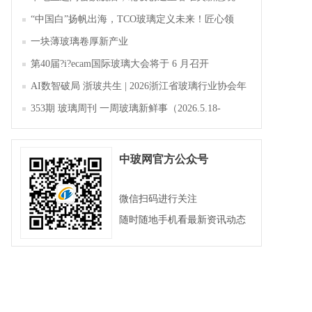
“中国白”扬帆出海，TCO玻璃定义未来！匠心领
航，淄博新材料产业聚势成峰
一块薄玻璃卷厚新产业
第40届?i?ecam国际玻璃大会将于 6 月召开
AI数智破局 浙玻共生 | 2026浙江省玻璃行业协会年
会暨第四届四次会员大会成功举办
353期 玻璃周刊 一周玻璃新鲜事（2026.5.18-
2026.5.23）
中玻网官方公众号
微信扫码进行关注
随时随地手机看最新资讯动态