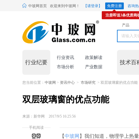
中玻网首页
欢迎来到中玻网！
【请登录】
免费注册
咨询热线
注册即送3条优质商
产品
行业资讯
政策解读
行业纪要
技术百
市场分析
产业数据
您当前位置：
中玻网
>
资讯中心
>
市场研究
> 双层玻璃窗的优点功能
双层玻璃窗的优点功能
来源：新华网
2017/9/5 16:25:56
手机阅读
【
中玻网
】我们知道，物理学上热量