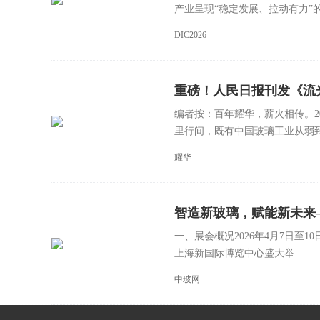
产业呈现“稳定发展、拉动有力”的
DIC2026
重磅！人民日报刊发《流
编者按：百年耀华，薪火相传。2
里行间，既有中国玻璃工业从弱到强
耀华
智造新玻璃，赋能新未来
一、展会概况2026年4月7日至10
全球玻璃行业新高度
上海新国际博览中心盛大举...
中玻网