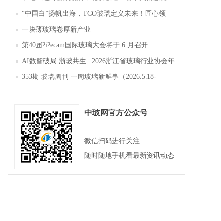
“中国白”扬帆出海，TCO玻璃定义未来！匠心领
航，淄博新材料产业聚势成峰
一块薄玻璃卷厚新产业
第40届?i?ecam国际玻璃大会将于 6 月召开
AI数智破局 浙玻共生 | 2026浙江省玻璃行业协会年
会暨第四届四次会员大会成功举办
353期 玻璃周刊 一周玻璃新鲜事（2026.5.18-
2026.5.23）
中玻网官方公众号
微信扫码进行关注
随时随地手机看最新资讯动态