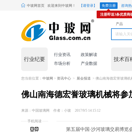
中玻网首页
欢迎来到中玻网！
【请登录】
免费注册
咨询热线
注册即送3条优质商
产品
行业资讯
政策解读
行业纪要
技术百
市场分析
产业数据
您当前位置：
中玻网
>
资讯中心
>
展会报道
> 佛山南海德宏誉玻璃机
佛山南海德宏誉玻璃机械将参加
来源：中国玻璃网
作者：小玻
2017/9/5 14:15:12
手机阅读
第五届中国·沙河玻璃交易博览会将