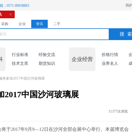
我
：0571-89938883
机
采购
企业
资讯
二手
搜
行业标准
经验交流
价格行情
科
企业经营
技术文库
期货知识
业界名人
械将参加2017中国沙河玻璃展
2017中国沙河玻璃展
11377次浏览
于2017年9月9—12日在沙河全部会展中心举行。本届博览会