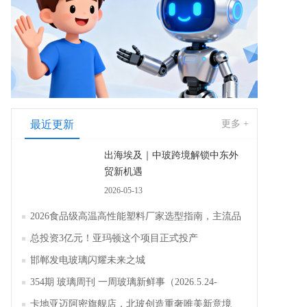
最近更新
更多 +
出海埃及｜中玻跨境解锁中东外
贸新机遇
2026-05-13
2026食品级高温高性能塑料厂家选型指南，主流品
牌全面解析评测
总投资3亿元！亚玛顿这个项目正式投产
邯郸发电玻璃闪耀未来之城
354期 玻璃周刊 一周玻璃新鲜事（2026.5.24-
2026.5.30）
卡地亚迈阿密旗舰店，北玻创造重奢唯美新意境