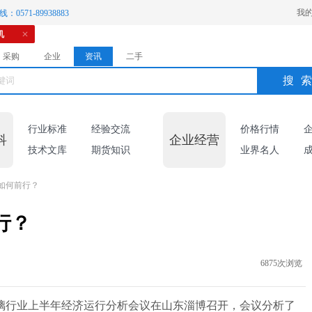
我
：0571-89938883
机
采购
企业
资讯
二手
搜
行业标准
经验交流
价格行情
科
企业经营
技术文库
期货知识
业界名人
如何前行？
行？
6875次浏览
板玻璃行业上半年经济运行分析会议在山东淄博召开，会议分析了