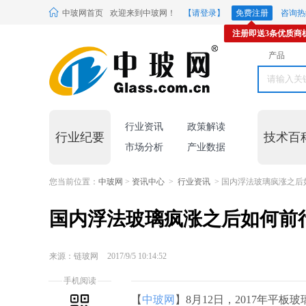
中玻网首页
欢迎来到中玻网！
【请登录】
免费注册
咨询热线
注册即送3条优质商
产品
行业资讯
政策解读
行业纪要
技术百
市场分析
产业数据
您当前位置：
中玻网
>
资讯中心
>
行业资讯
> 国内浮法玻璃疯涨之后
国内浮法玻璃疯涨之后如何前
来源：链玻网
2017/9/5 10:14:52
手机阅读
【
中玻网
】8月12日，2017年平