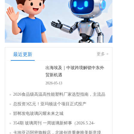
最近更新
更多 +
出海埃及｜中玻跨境解锁中东外
贸新机遇
2026-05-13
2026食品级高温高性能塑料厂家选型指南，主流品
牌全面解析评测
总投资3亿元！亚玛顿这个项目正式投产
邯郸发电玻璃闪耀未来之城
354期 玻璃周刊 一周玻璃新鲜事（2026.5.24-
2026.5.30）
卡地亚迈阿密旗舰店，北玻创造重奢唯美新意境