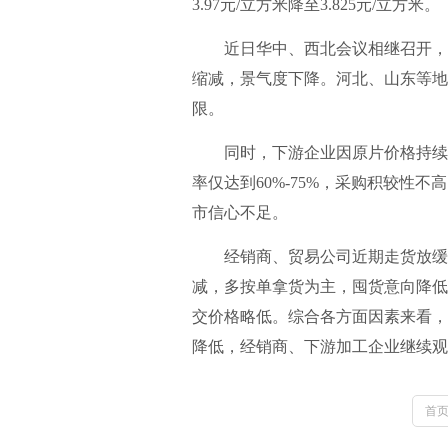
3.97元/立方米降至3.825元/立方米。
近日华中、西北会议相继召开，原
缩减，景气度下降。河北、山东等地
限。
同时，下游企业因原片价格持续上
率仅达到60%-75%，采购积较性
市信心不足。
经销商、贸易公司近期走货放缓，
减，多按单拿货为主，囤货意向降低
交价格略低。综合各方面因素来看，
降低，经销商、下游加工企业继续观
首