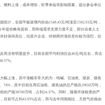
、燃料上涨，成本增加，旺季来临等影响因素，提出参会单位
全国平板玻璃均价由1548.45元/吨涨至1592.93元/吨，
比，今年提价略有提前，而终端需求支撑力度不足，部分业者人士
并好保持高位，但原片企业、经销商对涨价意向较为强烈，拉
而没有明显提升，目前全国平均利润仅达40元/吨左右，而去
.57%。
幅上涨，其中涨幅非常大的为：纯碱、石油焦、煤炭、煤焦
5%、74%，其中目前在用石油焦、煤焦油的总产能在29650万吨，
粉的产能38700万吨，占到24.37%。同时，随着环保检查的严
目前可占到43.95%左右，而与去年同期相比，天然气价格由