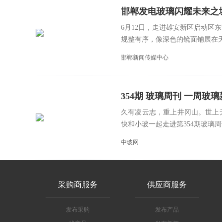
邯郸发电玻璃闪耀未来之
6月12日，走进雄安新区启动区
规整有序，像深色的镜面铺展在天
邯郸新闻传媒中心
354期 玻璃周刊 一周玻璃新鲜事
久有凌云志，重上井冈山。世上
快和小玻一起走进第354期玻璃周刊
中玻网
采购商服务
供应商服务
发布采购
发布产品