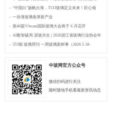
“中国白”扬帆出海，TCO玻璃定义未来！匠心领
航，淄博新材料产业聚势成峰
一块薄玻璃卷厚新产业
第40届?i?ecam国际玻璃大会将于 6 月召开
AI数智破局 浙玻共生 | 2026浙江省玻璃行业协会年
会暨第四届四次会员大会成功举办
353期 玻璃周刊 一周玻璃新鲜事（2026.5.18-
2026.5.23）
中玻网官方公众号
微信扫码进行关注
随时随地手机看最新资讯动态