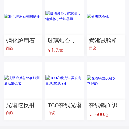
钢化炉用石
玻璃烛台，
煮沸试验机
面议
面议
1.7
英陶瓷棒
蜡烛罐，蜡
￥
/套
烛杯，蜡烛
器皿
光谱透反射
TCO在线光谱
在线锡面识
面议
面议
1600
比在线测量
雾度测量系
别仪 TS1600
￥
/台
系统CTR
统MGSH