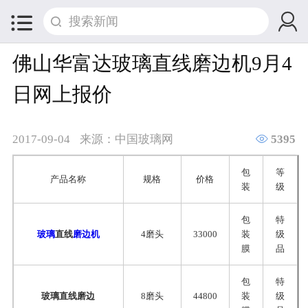


佛山华富达玻璃直线磨边机9月4
日网上报价

2017-09-04
来源：中国玻璃网
5395
包
等
产品名称
规格
价格
装
级
包
特
玻璃
直线
磨边机
4磨头
33000
装
级
膜
品
包
特
玻璃直线磨边
8磨头
44800
装
级