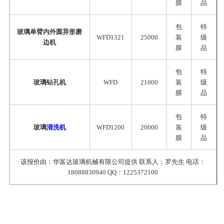
膜
品
包
特
玻璃单臂内外圆异形磨
WFD1321
25000
装
级
边机
膜
品
包
特
玻璃钻孔机
WFD
21000
装
级
膜
品
包
特
玻璃
清洗机
WFD1200
20000
装
级
膜
品
该报价由：华富达玻璃机械有限公司提供 联系人：罗先生 电话：
18088830940 QQ：1225372100