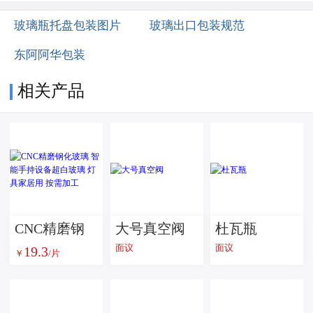
玻璃瓶托盘包装图片
玻璃出口包装规范
东阿阿华包装
相关产品
CNC精磨钢
大号真空阀
杜瓦瓶
面议
面议
19.3
化玻璃 智能
￥
/片
手持设备超
白玻璃 灯具