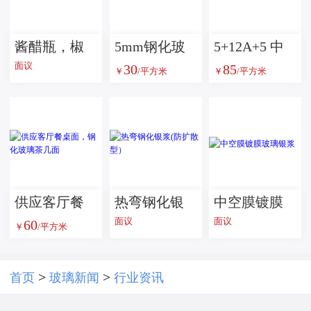
酱醋瓶，椒
5mm钢化玻
5+12A+5 中
面议
30
85
盐瓶
璃
空玻璃
￥
/平方米
￥
/平方米
供应客厅餐
热弯钢化银
中空膜镀膜
面议
面议
60
桌面，钢化
浆(防扩散
玻璃银浆
￥
/平方米
玻璃茶几面
型）
>
>
首页
玻璃新闻
行业资讯