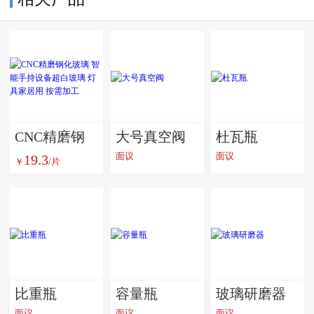
CNC精磨钢
大号真空阀
杜瓦瓶
面议
面议
19.3
化玻璃 智能
￥
/片
手持设备超
白玻璃 灯具
家居用 按需
加工
比重瓶
容量瓶
玻璃研磨器
面议
面议
面议