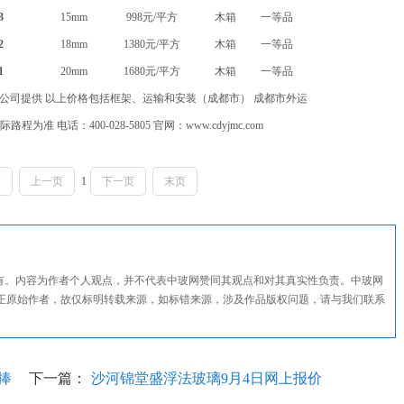
3
15mm
998元/平方
木箱
一等品
2
18mm
1380元/平方
木箱
一等品
1
20mm
1680元/平方
木箱
一等品
公司提供 以上价格包括框架、运输和安装（成都市） 成都市外运
准 电话：400-028-5805 官网：www.cdyjmc.com
页
上一页
1
下一页
末页
所有。内容为作者个人观点，并不代表中玻网赞同其观点和对其真实性负责。中玻网
正原始作者，故仅标明转载来源，如标错来源，涉及作品版权问题，请与我们联系
捧
下一篇：
沙河锦堂盛浮法玻璃9月4日网上报价