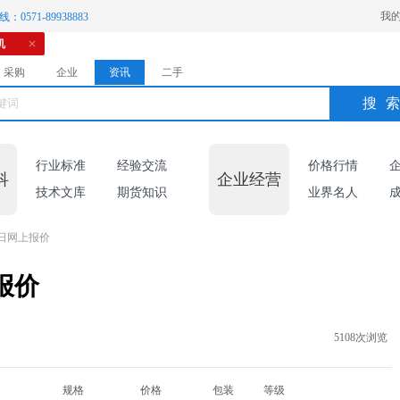
我
：0571-89938883
机
采购
企业
资讯
二手
搜
行业标准
经验交流
价格行情
科
企业经营
技术文库
期货知识
业界名人
4日网上报价
报价
5108次浏览
规格
价格
包装
等级