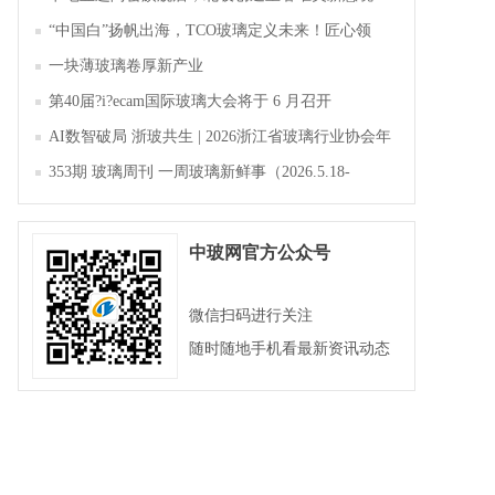
“中国白”扬帆出海，TCO玻璃定义未来！匠心领
航，淄博新材料产业聚势成峰
一块薄玻璃卷厚新产业
第40届?i?ecam国际玻璃大会将于 6 月召开
AI数智破局 浙玻共生 | 2026浙江省玻璃行业协会年
会暨第四届四次会员大会成功举办
353期 玻璃周刊 一周玻璃新鲜事（2026.5.18-
2026.5.23）
中玻网官方公众号
微信扫码进行关注
随时随地手机看最新资讯动态