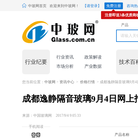
中玻网首页
欢迎来到中玻网！
【请登录】
免费注册
咨询热线
注册即送3条优质商
产品
行业资讯
政策解读
行业纪要
技术百
市场分析
产业数据
您当前位置：
中玻网
>
资讯中心
>
价格行情
> 成都逸静隔音玻璃9月
成都逸静隔音玻璃9月4日网上
来源：中国玻璃网
2017/9/4 9:05:33
手机阅读
产品名称