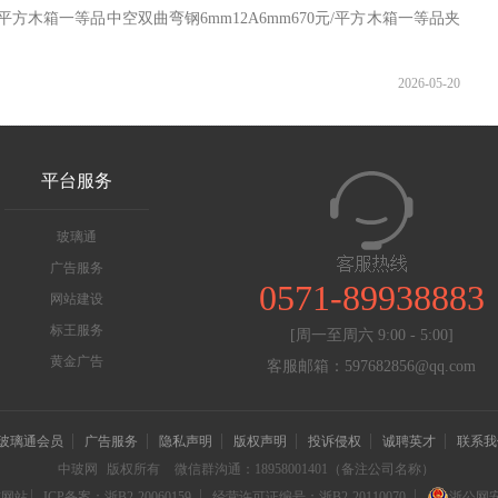
平方木箱一等品中空双曲弯钢6mm12A6mm670元/平方木箱一等品夹
2026-05-20
平台服务
玻璃通
广告服务
0571-89938883
网站建设
标王服务
[周一至周六 9:00 - 5:00]
黄金广告
客服邮箱：597682856@qq.com
玻璃通会员
广告服务
隐私声明
版权声明
投诉侵权
诚聘英才
联系我
中玻网
版权所有
微信群沟通：18958001401（备注公司名称）
信网站
ICP备案：浙B2-20060159
经营许可证编号：浙B2-20110070
浙公网安备