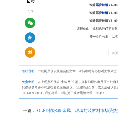
逸静
隔音玻璃
YJ--00
分享
逸静隔音
玻璃
YJ--00
逸静隔音玻璃YJ--00
该报价由：成都逸静
门
窗有限
费一次性收取，以实际路程为
首
版权说明：
中玻网原创以及整合的文章，请转载时务必标明文章来源
免责申明：
以上观点不代表“中玻网”立场，版权归原作者及原出处
只提供参考并不构成投资及应用建议。但因转载众多，或无法确认真
0571-89938883，我们将第一时间更正或者删除处理，谢谢！
上一篇：
OLED怕水氧 金属、玻璃封装材料市场受热