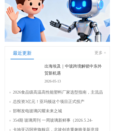
最近更新
更多 +
出海埃及｜中玻跨境解锁中东外
贸新机遇
2026-05-13
2026食品级高温高性能塑料厂家选型指南，主流品
牌全面解析评测
总投资3亿元！亚玛顿这个项目正式投产
邯郸发电玻璃闪耀未来之城
354期 玻璃周刊 一周玻璃新鲜事（2026.5.24-
2026.5.30）
卡地亚迈阿密旗舰店，北玻创造重奢唯美新意境