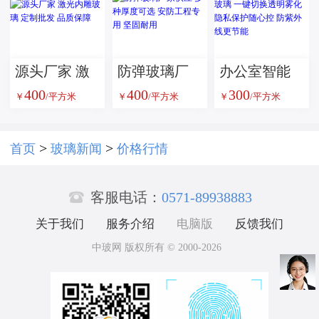
玻璃
防火玻璃 消
防通道安全
玻璃隔断
源头厂家 激
防弹玻璃厂
办公室智能
400
400
300
光内雕玻璃
家供应 多种
调光雾化玻
￥
/平方米
￥
/平方米
￥
/平方米
定制批发 品
厚度可选 安
璃 一键切换
质保障
防工程专用
透明雾化 隐
>
>
首页
玻璃新闻
价格行情
坚固耐用
私保护随心

控 防紫外线
客服电话：
0571-89938883
更节能
关于我们
服务介绍
电脑版
反馈我们
中玻网 版权所有 © 2000-2026