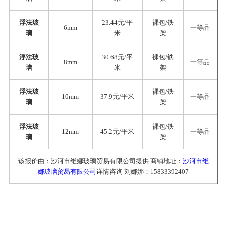
浮法玻
23.44元/平
裸包/铁
6mm
一等品
璃
米
架
浮法玻
30.68元/平
裸包/铁
8mm
一等品
璃
米
架
浮法玻
裸包/铁
10mm
37.9元/平米
一等品
璃
架
浮法玻
裸包/铁
12mm
45.2元/平米
一等品
璃
架
该报价由：沙河市维娜玻璃贸易有限公司提供 商铺地址：
沙河市维
娜玻璃贸易有限公司
详情咨询 刘娜娜：15833392407