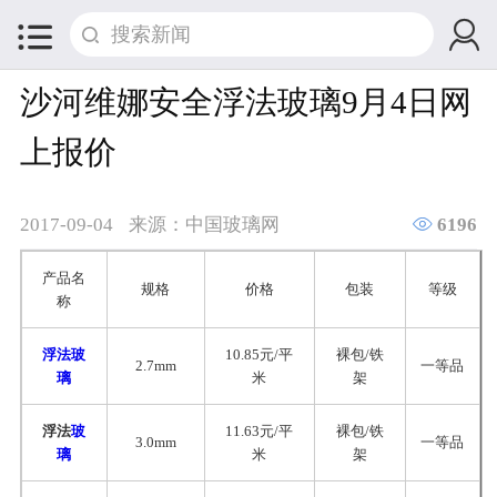


沙河维娜安全浮法玻璃9月4日网
上报价

2017-09-04
来源：中国玻璃网
6196
产品名
规格
价格
包装
等级
称
浮法玻
10.85元/平
裸包/铁
2.7mm
一等品
璃
米
架
浮法
玻
11.63元/平
裸包/铁
3.0mm
一等品
璃
米
架