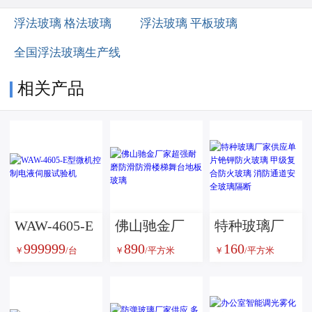
浮法玻璃 格法玻璃
浮法玻璃 平板玻璃
全国浮法玻璃生产线
相关产品
WAW-4605-E
佛山驰金厂
特种玻璃厂
999999
890
160
型微机控制
家超强耐磨
家供应单片
￥
/台
￥
/平方米
￥
/平方米
电液伺服试
防滑防滑楼
铯钾防火玻
验机
梯舞台地板
璃 甲级复合