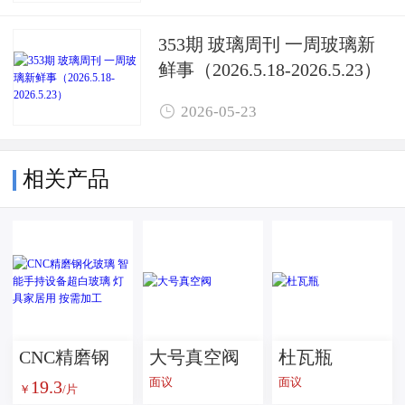
353期 玻璃周刊 一周玻璃新
鲜事（2026.5.18-2026.5.23）

2026-05-23
相关产品
CNC精磨钢
大号真空阀
杜瓦瓶
面议
面议
19.3
化玻璃 智能
￥
/片