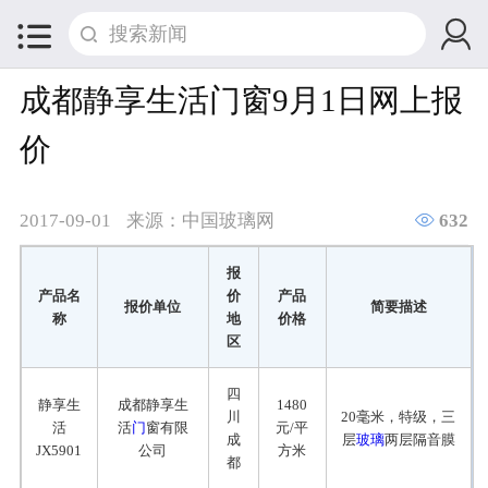


成都静享生活门窗9月1日网上报
价

2017-09-01
来源：中国玻璃网
632
报
产品名
价
产品
报价单位
简要描述
称
地
价格
区
四
静享生
成都静享生
1480
川
20毫米，特级，三
活
活
门
窗有限
元/平
成
层
玻璃
两层隔音膜
JX5901
公司
方米
都