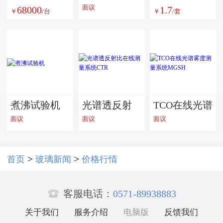
面议
68000
1.7
雾度透过率
英陶瓷棒
蜡烛罐，蜡
￥
/台
￥
/套
测试仪
烛杯，蜡烛
器皿
煮沸试验机
光谱透反射
TCO在线光谱
面议
面议
面议
比在线测量
雾度测量系
系统CTR
统MGSH
>
>
首页
玻璃新闻
价格行情

客服电话：
0571-89938883
关于我们
服务介绍
电脑版
反馈我们