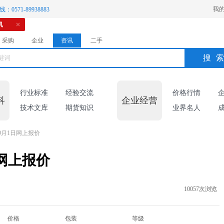
我
：0571-89938883
机
采购
企业
资讯
二手
搜
行业标准
经验交流
价格行情
科
企业经营
技术文库
期货知识
业界名人
9月1日网上报价
网上报价
10057次浏览
价格
包装
等级