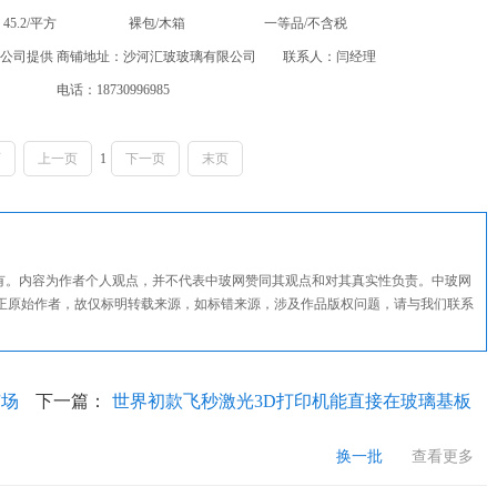
45.2/平方
裸包/木箱
一等品/不含税
限公司提供 商铺地址：沙河汇玻玻璃有限公司 联系人：闫经理
电话：18730996985
页
上一页
1
下一页
末页
所有。内容为作者个人观点，并不代表中玻网赞同其观点和对其真实性负责。中玻网
正原始作者，故仅标明转载来源，如标错来源，涉及作品版权问题，请与我们联系
市场
下一篇：
世界初款飞秒激光3D打印机能直接在玻璃基板
上打印铁粉末
换一批
查看更多