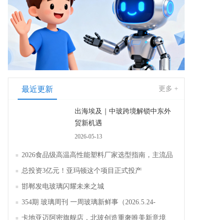
最近更新
更多 +
出海埃及｜中玻跨境解锁中东外
贸新机遇
2026-05-13
2026食品级高温高性能塑料厂家选型指南，主流品
牌全面解析评测
总投资3亿元！亚玛顿这个项目正式投产
邯郸发电玻璃闪耀未来之城
354期 玻璃周刊 一周玻璃新鲜事（2026.5.24-
2026.5.30）
卡地亚迈阿密旗舰店，北玻创造重奢唯美新意境