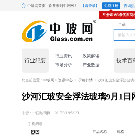
中玻网首页
欢迎来到中玻网！
【请登录】
免费注册
咨询热线
注册即送3条优质商
产品
行业资讯
政策解读
行业纪要
技术百
市场分析
产业数据
您当前位置：
中玻网
>
资讯中心
>
价格行情
> 沙河汇玻安全浮法玻璃
沙河汇玻安全浮法玻璃9月1日
来源：中国玻璃网
2017/9/1 9:56:23
手机阅读
产品名称
规格