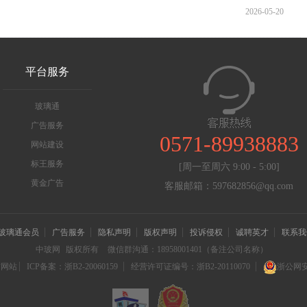
2026-05-20
平台服务
玻璃通
广告服务
0571-89938883
网站建设
标王服务
[周一至周六 9:00 - 5:00]
黄金广告
客服邮箱：597682856@qq.com
玻璃通会员
广告服务
隐私声明
版权声明
投诉侵权
诚聘英才
联系我
中玻网
版权所有
微信群沟通：18958001401（备注公司名称）
信网站
ICP备案：浙B2-20060159
经营许可证编号：浙B2-20110070
浙公网安备