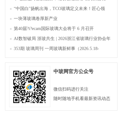
“中国白”扬帆出海，TCO玻璃定义未来！匠心领
航，淄博新材料产业聚势成峰
一块薄玻璃卷厚新产业
第40届?i?ecam国际玻璃大会将于 6 月召开
AI数智破局 浙玻共生 | 2026浙江省玻璃行业协会年
会暨第四届四次会员大会成功举办
353期 玻璃周刊 一周玻璃新鲜事（2026.5.18-
2026.5.23）
中玻网官方公众号
微信扫码进行关注
随时随地手机看最新资讯动态