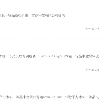
议防雨膜一等品该报价由：方鼎科技有限公司提供
2026-05-22
箱一等品夹胶弯钢玻璃81.52PVB8330元/m2木箱一等品中空弯钢玻
2026-05-20
平方木箱一等品中空双曲弯钢6mm12A6mm670元/平方木箱一等品夹