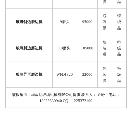
膜
品
包
特
玻璃斜边磨边机
9磨头
95000
装
级
膜
品
包
特
玻璃斜边磨边机
10磨头
105000
装
级
膜
品
包
特
玻璃异形磨边机
WFD1320
22000
装
级
膜
品
该报价由：华富达玻璃机械有限公司提供 联系人：罗先生 电话：
18088830940 QQ：1225372100