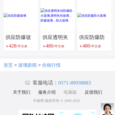
供应防爆玻
供应透明夹
供应防爆防
428
480
480
璃
丝防爆防火
火玻璃
￥
/平方米
￥
/平方米
￥
/平方米
玻璃;透明夹
丝玻璃，防
>
>
首页
玻璃新闻
价格行情
爆玻璃，防

火玻璃
客服电话：
0571-89938883
关于我们
服务介绍
电脑版
反馈我们
中玻网 版权所有 © 2000-2026