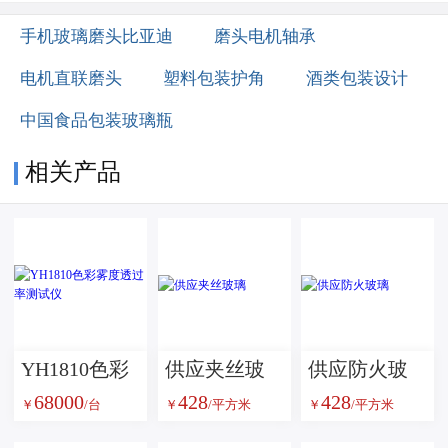
手机玻璃磨头比亚迪
磨头电机轴承
电机直联磨头
塑料包装护角
酒类包装设计
中国食品包装玻璃瓶
相关产品
YH1810色彩
供应夹丝玻
供应防火玻
68000
428
428
雾度透过率
璃
璃
￥
/台
￥
/平方米
￥
/平方米
测试仪