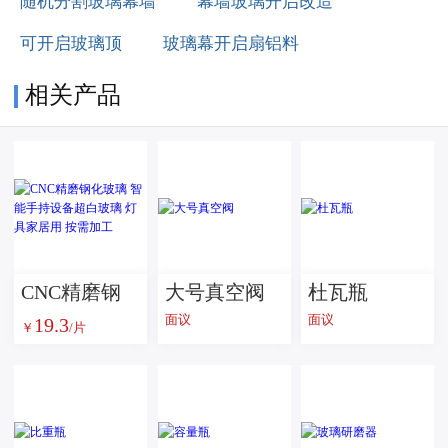
随机分割玻璃幕墙
幕墙玻璃开启改造
可开启玻璃顶
玻璃幕开启扇铝料
相关产品
CNC精磨钢
大号真空阀
杜瓦瓶
面议
面议
19.3
化玻璃 智能
￥
/片
手持设备超
白玻璃 灯具
家居用 按需